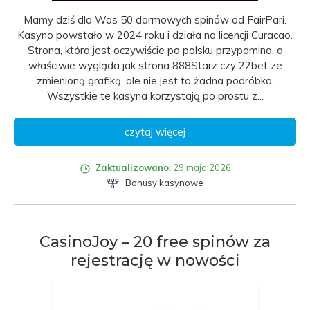
Mamy dziś dla Was 50 darmowych spinów od FairPari.
Kasyno powstało w 2024 roku i działa na licencji Curacao.
Strona, która jest oczywiście po polsku przypomina, a
właściwie wygląda jak strona 888Starz czy 22bet ze
zmienioną grafiką, ale nie jest to żadna podróbka.
Wszystkie te kasyna korzystają po prostu z...
czytaj więcej
Zaktualizowano:
29 maja 2026
Bonusy kasynowe
CasinoJoy – 20 free spinów za
rejestrację w nowości