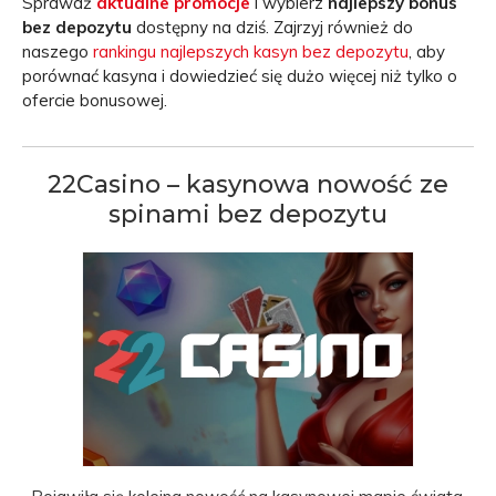
Sprawdź
aktualne promocje
i wybierz
najlepszy bonus
bez depozytu
dostępny na dziś. Zajrzyj również do
naszego
rankingu najlepszych kasyn bez depozytu
, aby
porównać kasyna i dowiedzieć się dużo więcej niż tylko o
ofercie bonusowej.
22Casino – kasynowa nowość ze
spinami bez depozytu