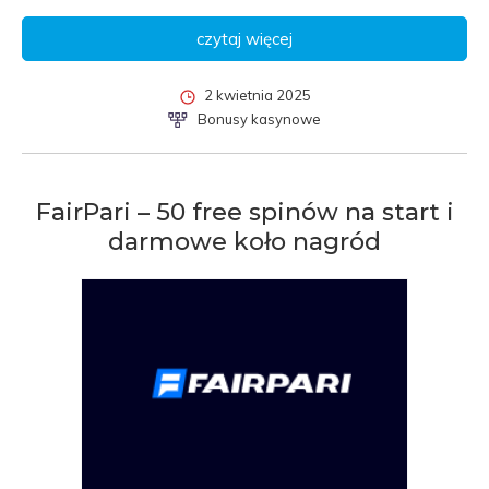
czytaj więcej
2 kwietnia 2025
Bonusy kasynowe
FairPari – 50 free spinów na start i
darmowe koło nagród