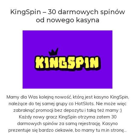
KingSpin – 30 darmowych spinów
od nowego kasyna
Mamy dla Was kolejną nowość, którą jest kasyno KingSpin,
należące do tej samej grupy co HotSlots. Nie może więc
zabraknąć promocji bez depozytu i taką też mamy :)
Każdy nowy gracz KingSpin otrzyma zatem 30
darmowych spinów za samą rejestrację. Kasyno
prezentuje się bardzo ciekawie, bo mamy tu m.in stronę...