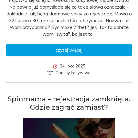
Pojawiła się kolejna nowość na kasynowej mapie świata.
Na pewno już domyślacie się co takie słowa oznaczają -
dokładnie tak, będą darmowe spiny za rejestrację. Mowa o
22Casino i 30 free spinach, które otrzymacie. Nazwa coś
Wam przypomina? Być może 22bet? Jeśli tak to dobrze
wam "świta", bo jest to...
czytaj więcej
24 lipca 2025
Bonusy kasynowe
Spinmama – rejestracja zamknięta.
Gdzie zagrać zamiast?