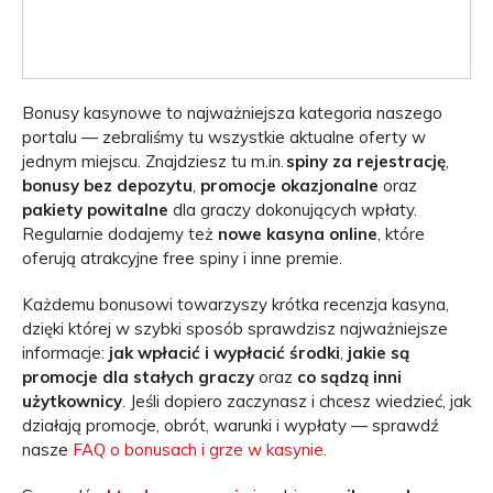
Bonusy kasynowe to najważniejsza kategoria naszego
portalu — zebraliśmy tu wszystkie aktualne oferty w
jednym miejscu. Znajdziesz tu m.in.
spiny za rejestrację
,
bonusy bez depozytu
,
promocje okazjonalne
oraz
pakiety powitalne
dla graczy dokonujących wpłaty.
Regularnie dodajemy też
nowe kasyna online
, które
oferują atrakcyjne free spiny i inne premie.
Każdemu bonusowi towarzyszy krótka recenzja kasyna,
dzięki której w szybki sposób sprawdzisz najważniejsze
informacje:
jak wpłacić i wypłacić środki
,
jakie są
promocje dla stałych graczy
oraz
co sądzą inni
użytkownicy
. Jeśli dopiero zaczynasz i chcesz wiedzieć, jak
działają promocje, obrót, warunki i wypłaty — sprawdź
nasze
FAQ o bonusach i grze w kasynie.