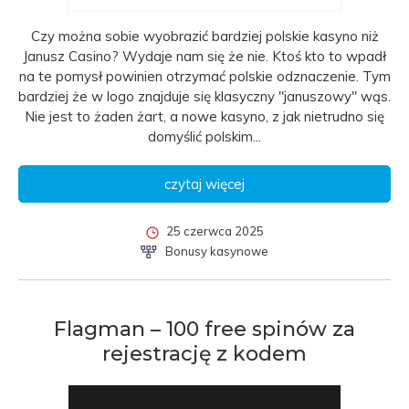
Czy można sobie wyobrazić bardziej polskie kasyno niż
Janusz Casino? Wydaje nam się że nie. Ktoś kto to wpadł
na te pomysł powinien otrzymać polskie odznaczenie. Tym
bardziej że w logo znajduje się klasyczny "januszowy" wąs.
Nie jest to żaden żart, a nowe kasyno, z jak nietrudno się
domyślić polskim...
czytaj więcej
25 czerwca 2025
Bonusy kasynowe
Flagman – 100 free spinów za
rejestrację z kodem