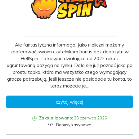
Ale fantastyczna informacja. Jako nieliczni możemy
zaoferować swoim czytelnikom bonus bez depozytu w
HellSpin. To kasyno działające od 2022 roku z
ugruntowaną pozycją na rynku. Dało się już poznać jako po
prostu topka, która ma wszystko czego wymagający
gracze potrzebują. Jeśli jeszcze nie posiadacie tu konta, to
teraz możecie je...
czytaj więcej
Zaktualizowano:
28 czerwca 2026
Bonusy kasynowe