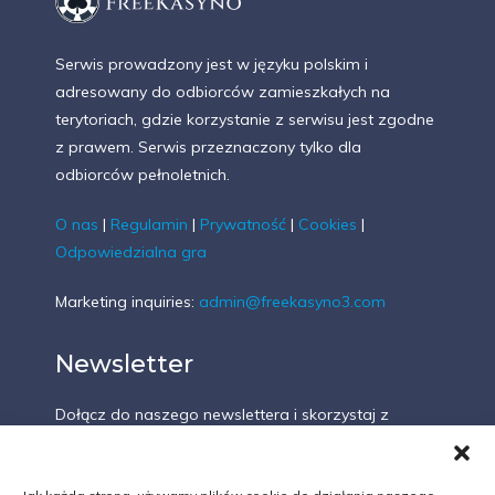
Serwis prowadzony jest w języku polskim i
adresowany do odbiorców zamieszkałych na
terytoriach, gdzie korzystanie z serwisu jest zgodne
z prawem. Serwis przeznaczony tylko dla
odbiorców pełnoletnich.
O nas
|
Regulamin
|
Prywatność
|
Cookies
|
Odpowiedzialna gra
Marketing inquiries:
admin@freekasyno3.com
Newsletter
Dołącz do naszego newslettera i skorzystaj z
szeregu korzyści. To m.in powiadomienia o
najgorętszych bonusach, a nawet dostęp do