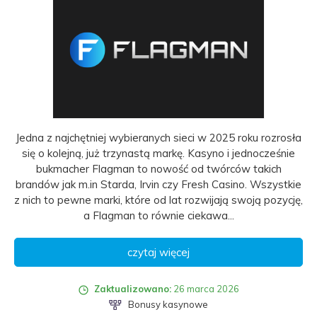
Jedna z najchętniej wybieranych sieci w 2025 roku rozrosła
się o kolejną, już trzynastą markę. Kasyno i jednocześnie
bukmacher Flagman to nowość od twórców takich
brandów jak m.in Starda, Irvin czy Fresh Casino. Wszystkie
z nich to pewne marki, które od lat rozwijają swoją pozycję,
a Flagman to równie ciekawa...
czytaj więcej
Zaktualizowano:
26 marca 2026
Bonusy kasynowe