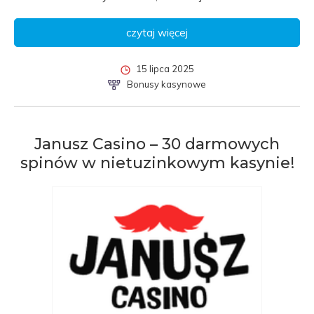
czytaj więcej
15 lipca 2025
Bonusy kasynowe
Janusz Casino – 30 darmowych
spinów w nietuzinkowym kasynie!