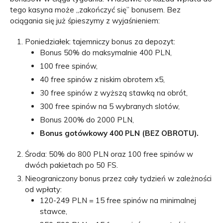
tego kasyna może „zakończyć się” bonusem. Bez
ociągania się już śpieszymy z wyjaśnieniem:
Poniedziałek: tajemniczy bonus za depozyt:
Bonus 50% do maksymalnie 400 PLN,
100 free spinów,
40 free spinów z niskim obrotem x5,
30 free spinów z wyższą stawką na obrót,
300 free spinów na 5 wybranych slotów,
Bonus 200% do 2000 PLN,
Bonus gotówkowy 400 PLN (BEZ OBROTU).
Środa: 50% do 800 PLN oraz 100 free spinów w
dwóch pakietach po 50 FS.
Nieograniczony bonus przez cały tydzień w zależności
od wpłaty:
120-249 PLN = 15 free spinów na minimalnej
stawce,