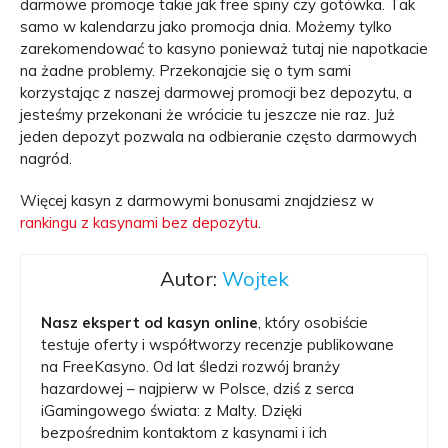
darmowe promocje takie jak free spiny czy gotówka. Tak
samo w kalendarzu jako promocja dnia. Możemy tylko
zarekomendować to kasyno ponieważ tutaj nie napotkacie
na żadne problemy. Przekonajcie się o tym sami
korzystając z naszej darmowej promocji bez depozytu, a
jesteśmy przekonani że wrócicie tu jeszcze nie raz. Już
jeden depozyt pozwala na odbieranie często darmowych
nagród.
Więcej kasyn z darmowymi bonusami znajdziesz w
rankingu z kasynami bez depozytu
.
Wojtek
Nasz ekspert od kasyn online
, który osobiście
testuje oferty i współtworzy recenzje publikowane
na FreeKasyno. Od lat śledzi rozwój branży
hazardowej – najpierw w Polsce, dziś z serca
iGamingowego świata: z Malty. Dzięki
bezpośrednim kontaktom z kasynami i ich