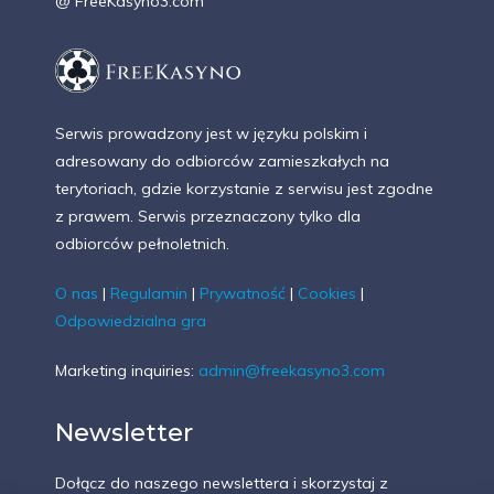
@ FreeKasyno3.com
więcej
Serwis prowadzony jest w języku polskim i
adresowany do odbiorców zamieszkałych na
terytoriach, gdzie korzystanie z serwisu jest zgodne
z prawem. Serwis przeznaczony tylko dla
odbiorców pełnoletnich.
O nas
|
Regulamin
|
Prywatność
|
Cookies
|
Odpowiedzialna gra
Marketing inquiries:
admin@freekasyno3.com
Newsletter
Dołącz do naszego newslettera i skorzystaj z