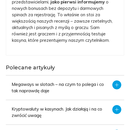
przedstawicielami,
jako pierwsi informujemy
o
nowych bonusach bez depozytu i darmowych
spinach za rejestrację. To właśnie on stoi za
większością naszych recenzji – zawsze rzetelnych,
aktualnych i pisanych z myślą o graczu. Sam
również jest graczem i z przyjemnością testuje
kasyna, które prezentujemy naszym czytelnikom.
Polecane artykuły
Megaways w slotach – na czym to polega i co
tak naprawdę daje
Kryptowaluty w kasynach. Jak działają i na co
zwrócić uwagę
Jeśli lubicie pokręcić slotami w kasynach, na pewno