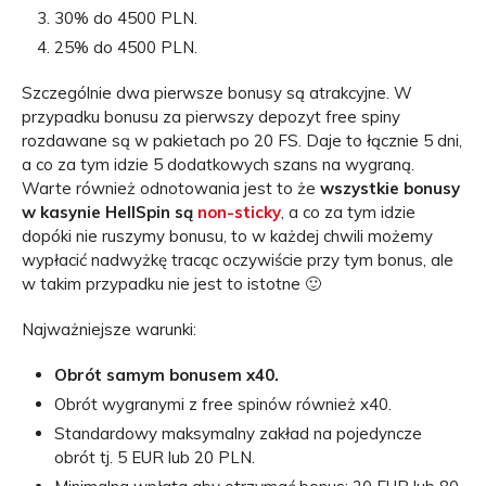
30% do 4500 PLN.
25% do 4500 PLN.
Szczególnie dwa pierwsze bonusy są atrakcyjne. W
przypadku bonusu za pierwszy depozyt free spiny
rozdawane są w pakietach po 20 FS. Daje to łącznie 5 dni,
a co za tym idzie 5 dodatkowych szans na wygraną.
Warte również odnotowania jest to że
wszystkie bonusy
w kasynie HellSpin są
non-sticky
, a co za tym idzie
dopóki nie ruszymy bonusu, to w każdej chwili możemy
wypłacić nadwyżkę tracąc oczywiście przy tym bonus, ale
w takim przypadku nie jest to istotne 🙂
Najważniejsze warunki:
Obrót samym bonusem x40.
Obrót wygranymi z free spinów również x40.
Standardowy maksymalny zakład na pojedyncze
obrót tj. 5 EUR lub 20 PLN.