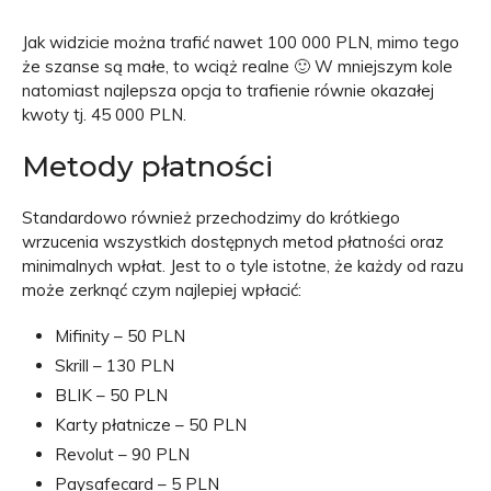
Jak widzicie można trafić nawet 100 000 PLN, mimo tego
że szanse są małe, to wciąż realne 🙂 W mniejszym kole
natomiast najlepsza opcja to trafienie równie okazałej
kwoty tj. 45 000 PLN.
Metody płatności
Standardowo również przechodzimy do krótkiego
wrzucenia wszystkich dostępnych metod płatności oraz
minimalnych wpłat. Jest to o tyle istotne, że każdy od razu
może zerknąć czym najlepiej wpłacić:
Mifinity – 50 PLN
Skrill – 130 PLN
BLIK – 50 PLN
Karty płatnicze – 50 PLN
Revolut – 90 PLN
Paysafecard – 5 PLN