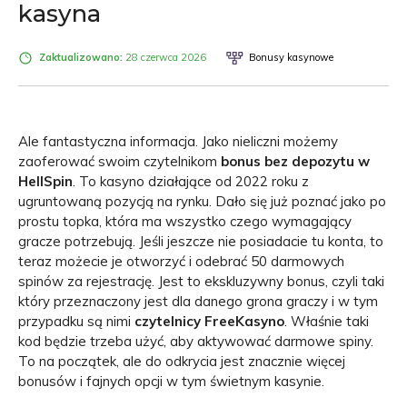
kasyna
Zaktualizowano:
28 czerwca 2026
Bonusy kasynowe
Ale fantastyczna informacja. Jako nieliczni możemy
zaoferować swoim czytelnikom
bonus bez depozytu w
HellSpin
. To kasyno działające od 2022 roku z
ugruntowaną pozycją na rynku. Dało się już poznać jako po
prostu topka, która ma wszystko czego wymagający
gracze potrzebują. Jeśli jeszcze nie posiadacie tu konta, to
teraz możecie je otworzyć i odebrać 50 darmowych
spinów za rejestrację. Jest to ekskluzywny bonus, czyli taki
który przeznaczony jest dla danego grona graczy i w tym
przypadku są nimi
czytelnicy FreeKasyno
. Właśnie taki
kod będzie trzeba użyć, aby aktywować darmowe spiny.
To na początek, ale do odkrycia jest znacznie więcej
bonusów i fajnych opcji w tym świetnym kasynie.