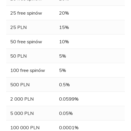
25 free spinów
20%
25 PLN
15%
50 free spinów
10%
50 PLN
5%
100 free spinów
5%
500 PLN
0.5%
2 000 PLN
0.0599%
5 000 PLN
0.05%
100 000 PLN
0.0001%