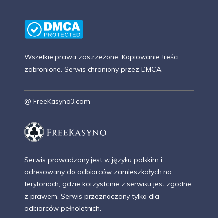
rodzaju portfele elektroniczne, które stanowią
Dlatego też tak ważną sprawą jest wprowadzanie
sprawdzoną i bezpieczną alternatywę dla instytucji
więcej
istotnych standardów bezpieczeństwa. Z kasynami
bankowych. Ogromną ich zaletą jest to, że spora
również bywa losowo. Z jednej strony my mamy
Czy zastanawialiście się kiedyś, dlaczego jackpoty
część z nich umożliwia korzystanie z fizycznych i/lub
sprawdzone...
slotowe nie są "atakowane" przez hakerów i nie
wirtualnych kart. Te zaś cieszą się sporą
trafiają w ich ręce? Albo w ręce osób powiązanych z
popularnością wśród graczy w kasynach online. I...
Wszelkie prawa zastrzeżone. Kopiowanie treści
kasynami? Do tego od kiedy tylko powstały
więcej
zabronione. Serwis chroniony przez DMCA.
internetowe kasyna, gracze zadawali sobie pytania.
więcej
Czy można je oszukać? Albo odwrotnie, czy kasyno
może manipulować przy grach na...
@ FreeKasyno3.com
więcej
Serwis prowadzony jest w języku polskim i
adresowany do odbiorców zamieszkałych na
terytoriach, gdzie korzystanie z serwisu jest zgodne
z prawem. Serwis przeznaczony tylko dla
odbiorców pełnoletnich.