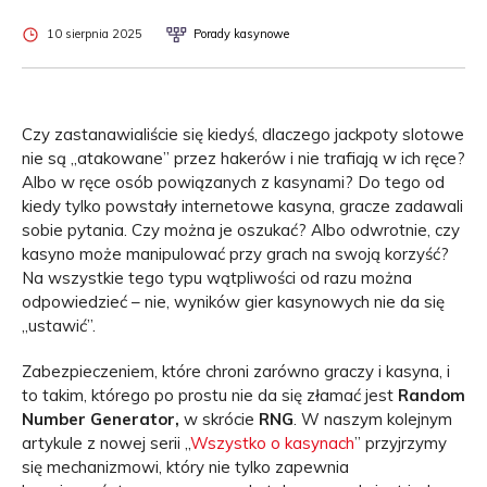
10 sierpnia 2025
Porady kasynowe
Czy zastanawialiście się kiedyś, dlaczego jackpoty slotowe
nie są „atakowane” przez hakerów i nie trafiają w ich ręce?
Albo w ręce osób powiązanych z kasynami? Do tego od
kiedy tylko powstały internetowe kasyna, gracze zadawali
sobie pytania. Czy można je oszukać? Albo odwrotnie, czy
kasyno może manipulować przy grach na swoją korzyść?
Na wszystkie tego typu wątpliwości od razu można
odpowiedzieć – nie, wyników gier kasynowych nie da się
„ustawić”.
Zabezpieczeniem, które chroni zarówno graczy i kasyna, i
to takim, którego po prostu nie da się złamać jest
Random
Number Generator,
w skrócie
RNG
. W naszym kolejnym
artykule z nowej serii „
Wszystko o kasynach
” przyjrzymy
się mechanizmowi, który nie tylko zapewnia