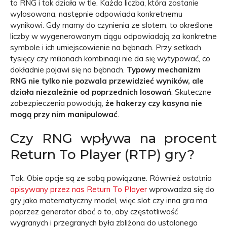
to RNG i tak działa w tle. Każda liczba, która zostanie
wylosowana, następnie odpowiada konkretnemu
wynikowi. Gdy mamy do czynienia ze slotem, to określone
liczby w wygenerowanym ciągu odpowiadają za konkretne
symbole i ich umiejscowienie na bębnach. Przy setkach
tysięcy czy milionach kombinacji nie da się wytypować, co
dokładnie pojawi się na bębnach.
Typowy mechanizm
RNG nie tylko nie pozwala przewidzieć wyników, ale
działa niezależnie od poprzednich losowań
. Skuteczne
zabezpieczenia powodują,
że hakerzy czy kasyna nie
mogą przy nim manipulować
.
Czy RNG wpływa na procent
Return To Player (RTP) gry?
Tak. Obie opcje są ze sobą powiązane. Również ostatnio
opisywany przez nas Return To Player
wprowadza się do
gry jako matematyczny model, więc slot czy inna gra ma
poprzez generator dbać o to, aby częstotliwość
wygranych i przegranych była zbliżona do ustalonego