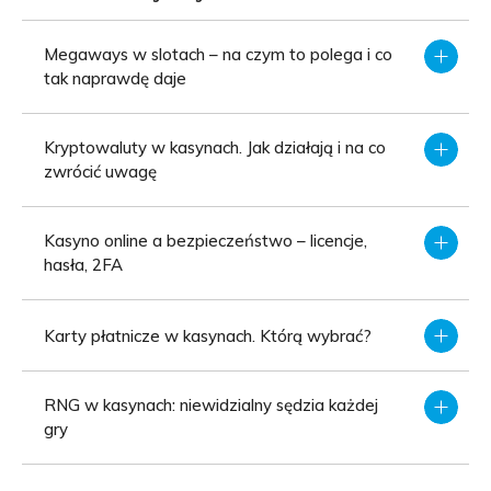
Megaways w slotach – na czym to polega i co
tak naprawdę daje
Kryptowaluty w kasynach. Jak działają i na co
zwrócić uwagę
Jeśli lubicie pokręcić slotami w kasynach, na pewno
widzieliście tę plątaninę symboli, która z każdym
Kasyno online a bezpieczeństwo – licencje,
spinem wygląda inaczej - raz wąskie bębny po dwa
hasła, 2FA
symbole, raz wielkie kolumny po siedem. To właśnie
Coś co jeszcze parę lat temu brzmiało egzotycznie,
Megaways. Mechanika, która kilka lat temu weszła
dziś dla graczy kasynowych jest już normą. Szybkie
Karty płatnicze w kasynach. Którą wybrać?
do świata iGamingu i do dziś rządzi w portfoliach
wpłaty, szybkie wypłaty, niższe opłaty - brzmi
deweloperów gier...
idealnie, prawda? W praktyce temat jest bardziej
Korzystanie z usług różnych podmiotów online,
RNG w kasynach: niewidzialny sędzia każdej
złożony, niż sugerują opisy na stronach kasyn. Ten
wiązać się może z ryzykiem. Co chwilę słychać
gry
więcej
poradnik nie jest o technologii ani o inwestowaniu - i
bowiem informacje o tym, że ktoś został oszukany,
nie jest...
Już od kilku lat zauważalna jest moda na różnego
stracił pieniądze w trefnych sklepach czy witrynach.