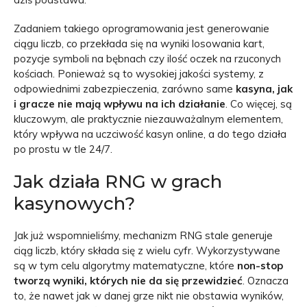
Zadaniem takiego oprogramowania jest generowanie
ciągu liczb, co przekłada się na wyniki losowania kart,
pozycje symboli na bębnach czy ilość oczek na rzuconych
kościach. Ponieważ są to wysokiej jakości systemy, z
odpowiednimi zabezpieczenia, zarówno same
kasyna, jak
i gracze nie mają wpływu na ich działanie
. Co więcej, są
kluczowym, ale praktycznie niezauważalnym elementem,
który wpływa na uczciwość kasyn online, a do tego działa
po prostu w tle 24/7.
Jak działa RNG w grach
kasynowych?
Jak już wspomnieliśmy, mechanizm RNG stale generuje
ciąg liczb, który składa się z wielu cyfr. Wykorzystywane
są w tym celu algorytmy matematyczne, które
non-stop
tworzą wyniki, których nie da się przewidzieć
. Oznacza
to, że nawet jak w danej grze nikt nie obstawia wyników,