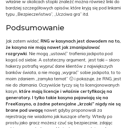
właśnie w okolicach stopki znaleźć można również linki do
bardziej szczegółowych opisów, które kryją się pod linkami
typu „Bezpieczeństwo”, „Uczciwa gra” itd.
Podsumowanie
Jak zatem widać,
RNG w kasynach jest dowodem na to,
że kasyna nie mają nawet jak zmanipulować
rozgrywki
. Nie mogą „ustawić” trafienia jackpota pod
kogoś od siebie. A ostateczny argument, jest taki – skoro
hakerzy potrafią wypruć dane klientów z największych
banków świata, a nie mogą „wygrać” sobie jackpota, to to
moim zdaniem „zamyka temat” 🙂 i pokazuje, że RNG, jest
nie do złamania. Oczywiście tyczy się to licencjonowanych
kasyn,
które mają licencje i właśnie certyfikację na
generatory. I tylko takie kasyna pojawiają się na
FreeKasyno,
a żadne potencjalne „krzaki” nigdy nie są
brane pod uwagę
nawet gdyby proponowali za
rejestrację nie wiadomo jak kuszące oferty. Wtedy po
prostu jako gracz możesz czuć się bezpiecznie, zdając