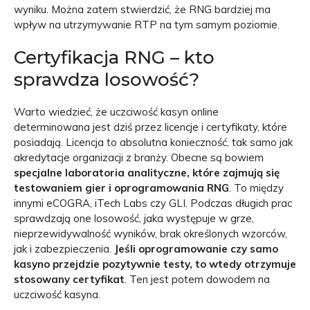
wyniku. Można zatem stwierdzić, że RNG bardziej ma
wpływ na utrzymywanie RTP na tym samym poziomie.
Certyfikacja RNG – kto
sprawdza losowość?
Warto wiedzieć, że uczciwość kasyn online
determinowana jest dziś przez licencje i certyfikaty, które
posiadają. Licencja to absolutna konieczność, tak samo jak
akredytacje organizacji z branży. Obecne są bowiem
specjalne laboratoria analityczne, które zajmują się
testowaniem gier i oprogramowania RNG
. To między
innymi eCOGRA, iTech Labs czy GLI. Podczas długich prac
sprawdzają one losowość, jaka występuje w grze,
nieprzewidywalność wyników, brak określonych wzorców,
jak i zabezpieczenia.
Jeśli oprogramowanie czy samo
kasyno przejdzie pozytywnie testy, to wtedy otrzymuje
stosowany certyfikat
. Ten jest potem dowodem na
uczciwość kasyna.