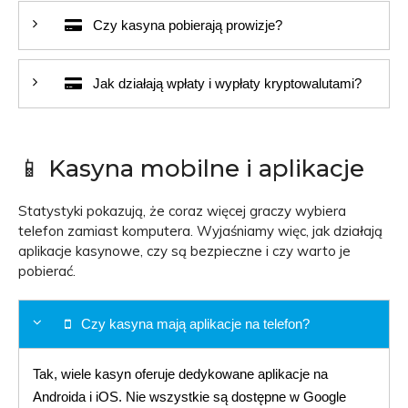
Czy kasyna pobierają prowizje?
Jak działają wpłaty i wypłaty kryptowalutami?
📱 Kasyna mobilne i aplikacje
Statystyki pokazują, że coraz więcej graczy wybiera
telefon zamiast komputera. Wyjaśniamy więc, jak działają
aplikacje kasynowe, czy są bezpieczne i czy warto je
pobierać.
Czy kasyna mają aplikacje na telefon?
Tak, wiele kasyn oferuje dedykowane aplikacje na
Androida i iOS. Nie wszystkie są dostępne w Google