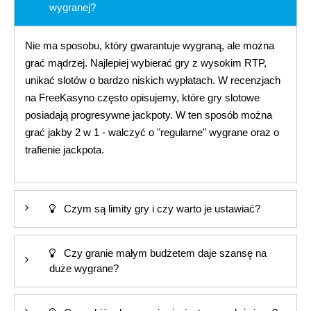
wygranej?
Nie ma sposobu, który gwarantuje wygraną, ale można
grać mądrzej. Najlepiej wybierać gry z wysokim RTP,
unikać slotów o bardzo niskich wypłatach. W recenzjach
na FreeKasyno często opisujemy, które gry slotowe
posiadają progresywne jackpoty. W ten sposób można
grać jakby 2 w 1 - walczyć o "regularne" wygrane oraz o
trafienie jackpota.
Czym są limity gry i czy warto je ustawiać?
Czy granie małym budżetem daje szansę na
duże wygrane?