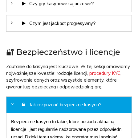
Czy gry kasynowe są uczciwe?
Czym jest jackpot progresywny?
🔐 Bezpieczeństwo i licencje
Zaufanie do kasyna jest kluczowe. W tej sekcji omawiamy
najważniejsze kwestie: rodzaje licencji,
procedury KYC
,
szyfrowanie danych oraz wszystkie elementy, które
gwarantują bezpieczną i odpowiedzialną grę.
Jak rozpoznać bezpieczne kasyno?
Bezpieczne kasyno to takie, które posiada aktualną
licencję i jest regularnie nadzorowane przez odpowiedni
urząd. Dzięki temu wiemy, że operator musi spełniać