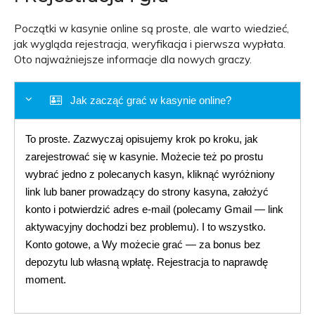
Początki w kasynie online są proste, ale warto wiedzieć,
jak wygląda rejestracja, weryfikacja i pierwsza wypłata.
Oto najważniejsze informacje dla nowych graczy.
Jak zacząć grać w kasynie online?
To proste. Zazwyczaj opisujemy krok po kroku, jak
zarejestrować się w kasynie. Możecie też po prostu
wybrać jedno z polecanych kasyn, kliknąć wyróżniony
link lub baner prowadzący do strony kasyna, założyć
konto i potwierdzić adres e-mail (polecamy Gmail — link
aktywacyjny dochodzi bez problemu). I to wszystko.
Konto gotowe, a Wy możecie grać — za bonus bez
depozytu lub własną wpłatę. Rejestracja to naprawdę
moment.