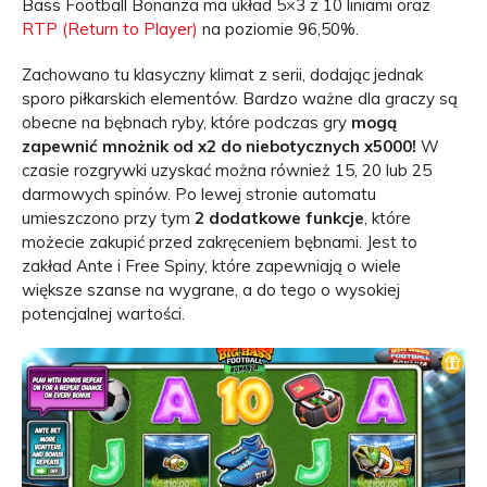
Bass Football Bonanza ma układ 5×3 z 10 liniami oraz
RTP (Return to Player)
na poziomie 96,50%.
Zachowano tu klasyczny klimat z serii, dodając jednak
sporo piłkarskich elementów. Bardzo ważne dla graczy są
obecne na bębnach ryby, które podczas gry
mogą
zapewnić mnożnik od x2 do niebotycznych x5000!
W
czasie rozgrywki uzyskać można również 15, 20 lub 25
darmowych spinów. Po lewej stronie automatu
umieszczono przy tym
2 dodatkowe funkcje
, które
możecie zakupić przed zakręceniem bębnami. Jest to
zakład Ante i Free Spiny, które zapewniają o wiele
większe szanse na wygrane, a do tego o wysokiej
potencjalnej wartości.