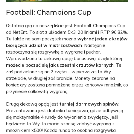
Football: Champions Cup
Ostatnią grą na naszej liście jest Football: Champions Cup
od NetEnt. To slot z układem 5×3, 20 liniami i RTP 96.82%.
Tu także na sam początek można
wybrać jeden z krajów
biorących udział w mistrzostwach
. Następnie
rozpoczyna się rozgrywkę o wygrane i puchar.
Wprowadzono tu ciekawą opcję bonusową, dzięki której
możecie poczuć się jak uczestnik rzutów karnych
. Te
zaś podzielone są na 2 części – w pierwszej to Wy
strzelacie, w drugiej zaś bronicie. Monety zebrane na
koniec gry zostaną pomnożone przez końcowy mnożnik, co
przyniesie całkowitą wygraną.
Drugą ciekawą opcją jest
turniej darmowych spinów
.
Prezentowana jest drabinka turniejowa, gdzie odbywają
się maksymalnie 4 rundy do wyłonienia zwycięzcy. Jeśli
będziecie to Wy, to macie szansę zdobyć wygraną z
mnożnikiem x500! Każda runda to osobna rozgrywka,