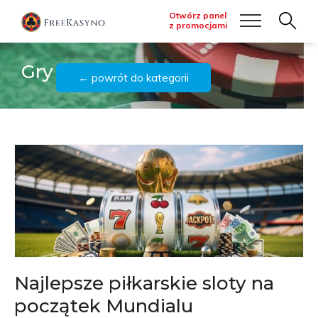
Otwórz panel
z promocjami
Gry
← powrót do kategorii
Najlepsze piłkarskie sloty na
początek Mundialu