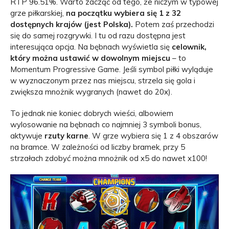
RTP 96.51%. Warto zacząć od tego, że niczym w typowej
grze piłkarskiej,
na początku wybiera się 1 z 32
dostępnych krajów (jest Polska).
Potem zaś przechodzi
się do samej rozgrywki. I tu od razu dostępna jest
interesująca opcja. Na bębnach wyświetla się
celownik,
który można ustawić w dowolnym miejscu
– to
Momentum Progressive Game. Jeśli symbol piłki wyląduje
w wyznaczonym przez nas miejscu, strzela się gola i
zwiększa mnożnik wygranych (nawet do 20x).
To jednak nie koniec dobrych wieści, albowiem
wylosowanie na bębnach co najmniej 3 symboli bonus,
aktywuje
rzuty karne
. W grze wybiera się 1 z 4 obszarów
na bramce. W zależności od liczby bramek, przy 5
strzałach zdobyć można mnożnik od x5 do nawet x100!