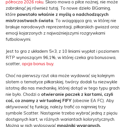
półrocza 2026 roku
. Skoro mowa o piłce nożnej, nie może
zabraknąć jej również tutaj. To nowe dzieło BGaming,
które
powstało właśnie z myślą o nadchodzących
mistrzostwach świata
. To wciągająca gra, w której nie
brakuje narodowych reprezentacji, piłkarskich gwiazd oraz
emocji kojarzonych z najważniejszymi rozgrywkami
futbolowymi.
Jest to gra z układem 5×3, z 10 liniami wypłat i poziomem
RTP wynoszącym 96,1%, w której czeka gra bonusowa,
scatter,
opcja bonus buy
.
Choć na pierwszy rzut oka może wydawać się kolejnym
slotem o tematyce piłkarskiej, twórcy dodali tu niezwykle
istotną dla nas mechanikę, której dotąd w tego typu grach
nie było. Chodzi o
otwieranie paczek z kartami, czyli
coś, co znamy z wirtualnej FIFY
(obecnie EA FC). Aby
aktywować tę funkcję, należy trafić co najmniej trzy
symbole Scatter. Następnie trzeba wybrać jedną z pięciu
dostępnych kart, w różnych wariantach kolorystycznych.
Można w nich wylosować
mnożniki wygranych,