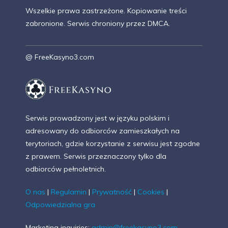
trafiają w ich ręce? Albo w ręce osób powiązanych z
popularnością wśród graczy w kasynach online. I...
Wszelkie prawa zastrzeżone. Kopiowanie treści
kasynami? Do tego od kiedy tylko powstały
więcej
zabronione. Serwis chroniony przez DMCA.
internetowe kasyna, gracze zadawali sobie pytania.
więcej
Czy można je oszukać? Albo odwrotnie, czy kasyno
może manipulować przy grach na...
@ FreeKasyno3.com
więcej
Serwis prowadzony jest w języku polskim i
adresowany do odbiorców zamieszkałych na
terytoriach, gdzie korzystanie z serwisu jest zgodne
z prawem. Serwis przeznaczony tylko dla
odbiorców pełnoletnich.
O nas
|
Regulamin
|
Prywatność
|
Cookies
|
Odpowiedzialna gra
Marketing inquiries:
admin@freekasyno3.com