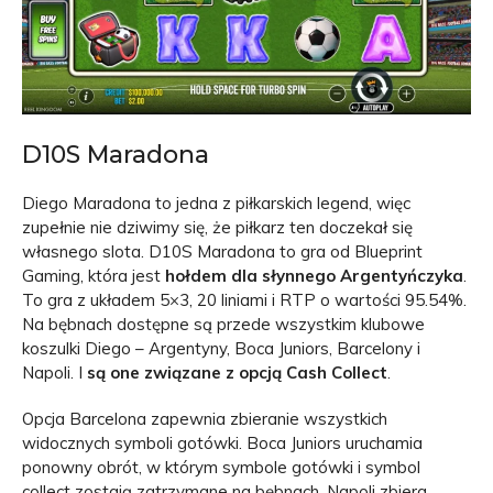
D10S Maradona
Diego Maradona to jedna z piłkarskich legend, więc
zupełnie nie dziwimy się, że piłkarz ten doczekał się
własnego slota. D10S Maradona to gra od Blueprint
Gaming, która jest
hołdem dla słynnego Argentyńczyka
.
To gra z układem 5×3, 20 liniami i RTP o wartości 95.54%.
Na bębnach dostępne są przede wszystkim klubowe
koszulki Diego – Argentyny, Boca Juniors, Barcelony i
Napoli. I
są one związane z opcją Cash Collect
.
Opcja Barcelona zapewnia zbieranie wszystkich
widocznych symboli gotówki. Boca Juniors uruchamia
ponowny obrót, w którym symbole gotówki i symbol
collect zostają zatrzymane na bębnach. Napoli zbiera