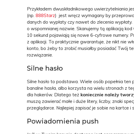
Przykładem dwuskładnikowego uwierzytelniania jes
(np.
888Starz
) jest wręcz wymagany by przeprowadz
danych do wypłaty czy nawet do zlecenia wypłaty. 
o wspomnianej nazwie. Skanujemy tą aplikacją kod 
10 sekund pojawiają się nowe 6-cyfrowe numery. 
z aplikacji. To praktycznie gwarantuje, że nikt nie 
konto, bo żeby to zrobić musiałby posiadać Twój te
rozwiązanie.
Silne hasło
Silne hasło to podstawa. Wiele osób popełnia ten p
banalne hasła, albo korzysta na wielu stronach z t
dla hakerów. Dlatego też
koniecznie należy tworz
muszą zawierać małe i duże litery, liczby, znaki sp
przeglądarce. Najlepiej zapisać je sobie na kartce
Powiadomienia push