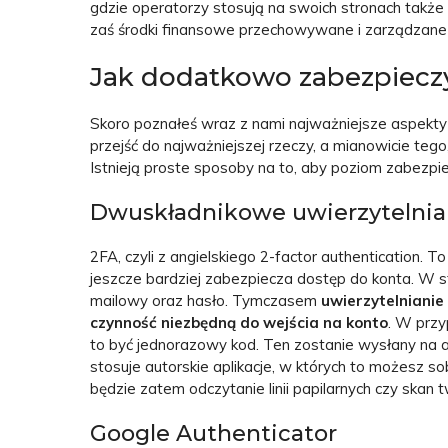
gdzie operatorzy stosują na swoich stronach takż
zaś środki finansowe przechowywane i zarządzane
Jak dodatkowo zabezpieczy
Skoro poznałeś wraz z nami najważniejsze aspekty
przejść do najważniejszej rzeczy, a mianowicie te
Istnieją proste sposoby na to, aby poziom zabezpi
Dwuskładnikowe uwierzytelnia
2FA, czyli z angielskiego 2-factor authentication. 
jeszcze bardziej zabezpiecza dostęp do konta. W 
mailowy oraz hasło. Tymczasem
uwierzytelnian
czynność niezbędną do wejścia na konto
. W przy
to być jednorazowy kod. Ten zostanie wysłany na 
stosuje autorskie aplikacje, w których to możesz 
będzie zatem odczytanie linii papilarnych czy skan t
Google Authenticator