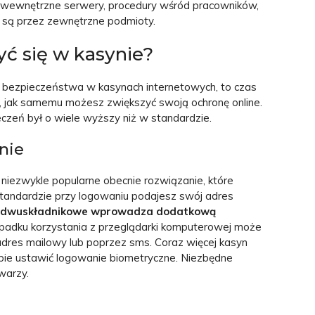
e wewnętrzne serwery, procedury wśród pracowników,
 są przez zewnętrzne podmioty.
ć się w kasynie?
 bezpieczeństwa w kasynach internetowych, to czas
go, jak samemu możesz zwiększyć swoją ochronę online.
eczeń był o wiele wyższy niż w standardzie.
nie
To niezwykle popularne obecnie rozwiązanie, które
standardzie przy logowaniu podajesz swój adres
ie dwuskładnikowe wprowadza dodatkową
padku korzystania z przeglądarki komputerowej może
adres mailowy lub poprzez sms. Coraz więcej kasyn
sobie ustawić logowanie biometryczne. Niezbędne
warzy.