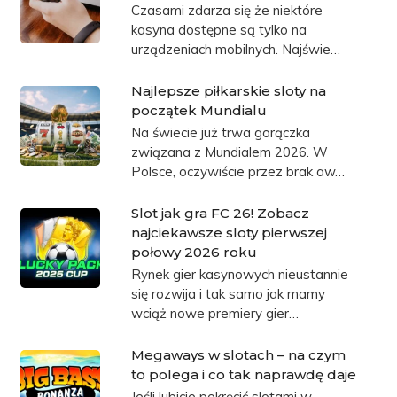
Czasami zdarza się że niektóre
kasyna dostępne są tylko na
urządzeniach mobilnych. Najświe…
Najlepsze piłkarskie sloty na
początek Mundialu
Na świecie już trwa gorączka
związana z Mundialem 2026. W
Polsce, oczywiście przez brak aw…
Slot jak gra FC 26! Zobacz
najciekawsze sloty pierwszej
połowy 2026 roku
Rynek gier kasynowych nieustannie
się rozwija i tak samo jak mamy
wciąż nowe premiery gier…
Megaways w slotach – na czym
to polega i co tak naprawdę daje
Jeśli lubicie pokręcić slotami w