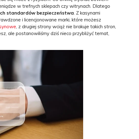
pieniądze w trefnych sklepach czy witrynach. Dlatego
ych standardów bezpieczeństwa
. Z kasynami
awdzone i licencjonowane marki, które możesz
asynowe
, z drugiej strony wciąż nie brakuje takich stron,
iesz, ale postanowiliśmy dziś nieco przybliżyć temat,