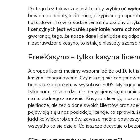
Dlatego też tak ważne jest to, aby
wybierać wyłąc
bowiem podmioty, które mają przypisanego operatora
hazardową. To w zasadzie temat na osobny artykuł
licencyjnych jest właśnie spełnianie norm ochro
gwarancją tego, że nasze dane i pieniądze są odpo
niesprawdzone kasyno, to istnieje niestety szansa n
FreeKasyno – tylko kasyna lic
A propos licencji musimy wspomnieć, że od 10 lat is
kasyna licencjonowane. Czy istnieją nielicencjonowa
bonus bez depozytu w wysokości 500$. My nigdy nie
tylko nam „zaśmierdzi”, nie decydujemy się na umies
ma tu żadnego znaczenia. Kasyna z licencją muszą s
pieniądze, ale też o dane swoich klientów oraz spe
pojawiają się u nas posiadają licencje, co sprawia,
jakichkolwiek problemów, zawsze można postraszyć
wszystko co się dzieje. Co jeszcze decyduje o bez