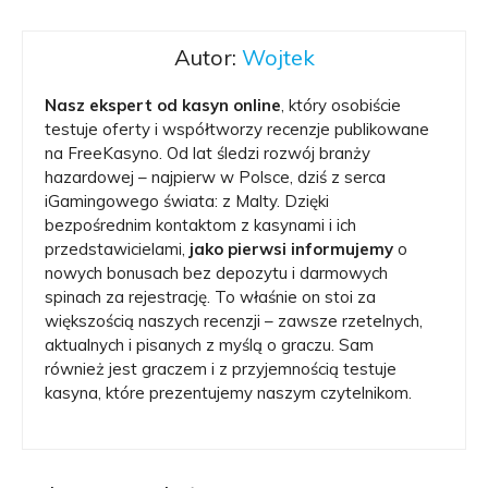
Wojtek
Nasz ekspert od kasyn online
, który osobiście
testuje oferty i współtworzy recenzje publikowane
na FreeKasyno. Od lat śledzi rozwój branży
hazardowej – najpierw w Polsce, dziś z serca
iGamingowego świata: z Malty. Dzięki
bezpośrednim kontaktom z kasynami i ich
przedstawicielami,
jako pierwsi informujemy
o
nowych bonusach bez depozytu i darmowych
spinach za rejestrację. To właśnie on stoi za
większością naszych recenzji – zawsze rzetelnych,
aktualnych i pisanych z myślą o graczu. Sam
również jest graczem i z przyjemnością testuje
kasyna, które prezentujemy naszym czytelnikom.