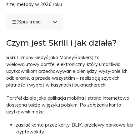
z tej metody w 2026 roku.
Spis treści
Czym jest Skrill i jak działa?
Skrill
(znany kiedyś jako MoneyBookers) to
wielowalutowy portfel elektroniczny, który umożliwia
użytkownikom przechowywanie pieniędzy, wysyłanie ich,
odbieranie, a przede wszystkim – realizację szybkich
płatności i wypłat w kasynach i bukmacherach.
Portfel działa jako aplikacja mobilna i strona internetowa
dostępna także w języku polskim. Po założeniu konta
użytkownik może:
zasilać konto przez karty, BLIK, przelewy bankowe lub
kryptowaluty,