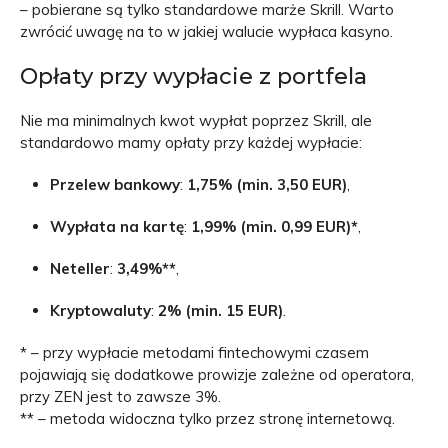
– pobierane są tylko standardowe marże Skrill. Warto
zwrócić uwagę na to w jakiej walucie wypłaca kasyno.
Opłaty przy wypłacie z portfela
Nie ma minimalnych kwot wypłat poprzez Skrill, ale
standardowo mamy opłaty przy każdej wypłacie:
Przelew bankowy
:
1,75% (min. 3,50 EUR)
,
Wypłata na kartę
:
1,99% (min. 0,99 EUR)*
,
Neteller
:
3,49%**
,
Kryptowaluty
:
2% (min. 15 EUR)
.
* – przy wypłacie metodami fintechowymi czasem
pojawiają się dodatkowe prowizje zależne od operatora,
przy ZEN jest to zawsze 3%.
** – metoda widoczna tylko przez stronę internetową.