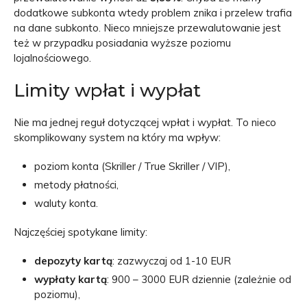
dodatkowe subkonta wtedy problem znika i przelew trafia
na dane subkonto. Nieco mniejsze przewalutowanie jest
też w przypadku posiadania wyższe poziomu
lojalnościowego.
Limity wpłat i wypłat
Nie ma jednej reguł dotyczącej wpłat i wypłat. To nieco
skomplikowany system na który ma wpływ:
poziom konta (Skriller / True Skriller / VIP),
metody płatności,
waluty konta.
Najczęściej spotykane limity:
depozyty kartą
: zazwyczaj od 1-10 EUR
wypłaty kartą
: 900 – 3000 EUR dziennie (zależnie od
poziomu),