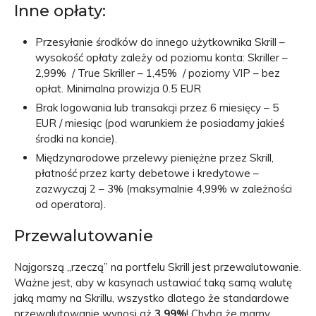
Inne opłaty:
Przesyłanie środków do innego użytkownika Skrill –
wysokość opłaty zależy od poziomu konta: Skriller –
2,99% / True Skriller – 1,45% / poziomy VIP – bez
opłat. Minimalna prowizja 0.5 EUR
Brak logowania lub transakcji przez 6 miesięcy – 5
EUR / miesiąc (pod warunkiem że posiadamy jakieś
środki na koncie).
Międzynarodowe przelewy pieniężne przez Skrill,
płatność przez karty debetowe i kredytowe –
zazwyczaj 2 – 3% (maksymalnie 4,99% w zależności
od operatora).
Przewalutowanie
Najgorszą „rzeczą” na portfelu Skrill jest przewalutowanie.
Ważne jest, aby w kasynach ustawiać taką samą walutę
jaką mamy na Skrillu, wszystko dlatego że standardowe
przewalutowanie wynosi aż
3,99%
! Chyba że mamy