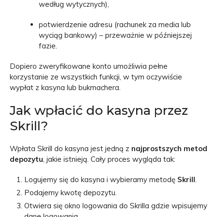
według wytycznych),
potwierdzenie adresu (rachunek za media lub
wyciąg bankowy) – przeważnie w późniejszej
fazie.
Dopiero zweryfikowane konto umożliwia pełne
korzystanie ze wszystkich funkcji, w tym oczywiście
wypłat z kasyna lub bukmachera.
Jak wpłacić do kasyna przez
Skrill?
Wpłata Skrill do kasyna jest jedną z
najprostszych metod
depozytu
, jakie istnieją. Cały proces wygląda tak:
Logujemy się do kasyna i wybieramy metodę
Skrill
.
Podajemy kwotę depozytu.
Otwiera się okno logowania do Skrilla gdzie wpisujemy
dane logowania.