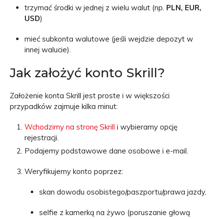
trzymać środki w jednej z wielu walut (np.
PLN, EUR,
USD
)
mieć subkonta walutowe (jeśli wejdzie depozyt w
innej walucie).
Jak założyć konto Skrill?
Założenie konta Skrill jest proste i w większości
przypadków zajmuje kilka minut:
Wchodzimy na stronę Skrill
i wybieramy opcję
rejestracji.
Podajemy podstawowe dane osobowe i e-mail.
Weryfikujemy konto poprzez:
skan dowodu osobistego/paszportu/prawa jazdy,
selfie z kamerką na żywo (poruszanie głową