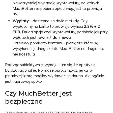
Najkorzystniej wypadają kryptowaluty, od których
MuchBetter nie pobiera opłat, więc jest to prowizja
0%
.
Wypłaty
– dostępne są dwie metody. Gdy
wypłacamy na konto to prowizja wynosi
2.2% + 2
EUR
. Druga opcja czyli kryptowaluty, podobnie jak przy
wpłatach jest również
darmowa
.
Przelewy pomiędzy kontami – pieniądze które są
wysyłane z jednego konta MuchBetter na drugie
nic
nie kosztują
.
Patrząc subiektywnie, wydaje nam się, że opłaty są
bardzo racjonalne. No może oprócz fizycznej karty
płatniczej, którą mogliby wydawać za darmo. Ale ogólnie
jest naprawdę spoko.
Czy MuchBetter jest
bezpieczne