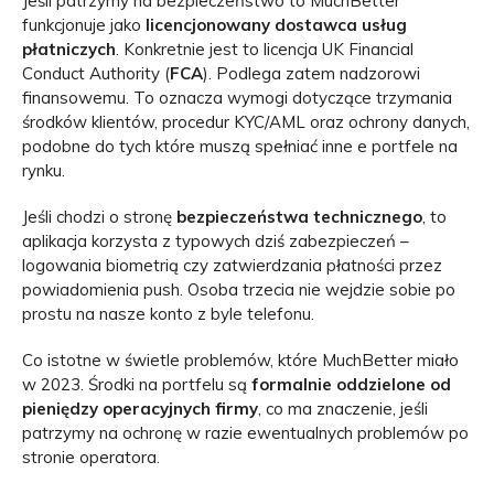
Jeśli patrzymy na bezpieczeństwo to MuchBetter
funkcjonuje jako
licencjonowany dostawca usług
płatniczych
. Konkretnie jest to licencja UK Financial
Conduct Authority (
FCA
). Podlega zatem nadzorowi
finansowemu. To oznacza wymogi dotyczące trzymania
środków klientów, procedur KYC/AML oraz ochrony danych,
podobne do tych które muszą spełniać inne e portfele na
rynku.
Jeśli chodzi o stronę
bezpieczeństwa technicznego
, to
aplikacja korzysta z typowych dziś zabezpieczeń –
logowania biometrią czy zatwierdzania płatności przez
powiadomienia push. Osoba trzecia nie wejdzie sobie po
prostu na nasze konto z byle telefonu.
Co istotne w świetle problemów, które MuchBetter miało
w 2023. Środki na portfelu są
formalnie oddzielone od
pieniędzy operacyjnych firmy
, co ma znaczenie, jeśli
patrzymy na ochronę w razie ewentualnych problemów po
stronie operatora.