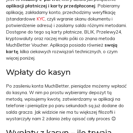
aplikacji płatniczej i karty przedpłaconej
. Pobieramy
aplikację, zakładamy konto, przechodzimy weryfikację
(standardowe
KYC
, czyli wgranie skanu dokumentu i
potwierdzenie adresu) i zasilamy saldo różnymi metodami.
Dostępne do tego są karty płatnicze, BLIK, Przelewy24,
kryptowaluty oraz raczej mało póki co znana metoda
MuchBetter Voucher. Aplikacja posiada również
swoją
kartę
, kilka ciekawych rozwiązań technicznych, o czym
więcej poniżej.
Wpłaty do kasyn
Po zasileniu konta MuchBetter, pieniądze możemy wpłacić
do kasyna. W nim po prostu wybieramy depozyt tą
metodą, wpisujemy kwotę, zatwierdzamy w aplikacji na
telefonie i pieniądze po paru sekundach są już dodane do
salda gracza. Jak widzicie nie ma tu większej filozofii i
wystarczyły nam 2 zdania żeby opisać cały proces 😊
Wypłaty z kasyn – ile trwają