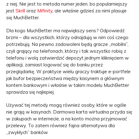
z niej. Nie jest to metoda numer jeden, bo popularniejszy
jest
Skrill
oraz
Mifinity
, ale właśnie gdzieś za nimi plasuje
się MuchBetter.
Dla kogo MuchBetter ma największy sens? Odpowiedź
brzmi – dla wszystkich, którzy odnajdują w nim coś czego
potrzebują. Na pewno zadowoleni będą gracze „mobilni”,
czyli grający na telefonach, którzy i tak wszystko robią z
telefonu i wolą zatwierdzić depozyt jednym kliknięciem w
aplikacji, zamiast logować się do banku przez
przeglądarkę. W praktyce wielu graczy traktuje e-portfele
jak bufor bezpieczeństwa między kasynem a głównym
kontem bankowym i właśnie w takim modelu MuchBetter
sprawdza się najlepiej.
Używać tej metody mogą również osoby, które w ogóle
nie grają w kasynach. Darmowa karta wirtualna przyda się
w zakupach w internecie, a na konto można przyjmować
przelewy. To zatem również fajna alternatywa dla
„zwykłych” banków.