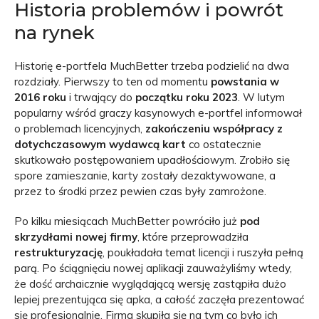
Historia problemów i powrót
na rynek
Historię e-portfela MuchBetter trzeba podzielić na dwa
rozdziały. Pierwszy to ten od momentu
powstania w
2016 roku
i trwający do
początku roku 2023
. W lutym
popularny wśród graczy kasynowych e-portfel informował
o problemach licencyjnych,
zakończeniu współpracy z
dotychczasowym wydawcą kart
co ostatecznie
skutkowało postępowaniem upadłościowym. Zrobiło się
spore zamieszanie, karty zostały dezaktywowane, a
przez to środki przez pewien czas były zamrożone.
Po kilku miesiącach MuchBetter powróciło już
pod
skrzydłami nowej firmy
, które przeprowadziła
restrukturyzację
, poukładała temat licencji i ruszyła pełną
parą. Po ściągnięciu nowej aplikacji zauważyliśmy wtedy,
że dość archaicznie wyglądającą wersję zastąpiła dużo
lepiej prezentująca się apka, a całość zaczęła prezentować
się profesjonalnie. Firma skupiła się na tym co było ich