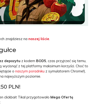
ych znajdziesz na
naszej liście
.
igułce
ez depozytu
z kodem
BOD5
, czas przyjrzeć się temu,
cą wycisnąć z tej platformy maksimum korzyści. Choć to
ętajcie o
naszym poradniku
z symulatorem Chrome!),
ą na najwyższym poziomie.
250 PLN!
en clickbait Tikal przygotowało
Mega Ofertę
: