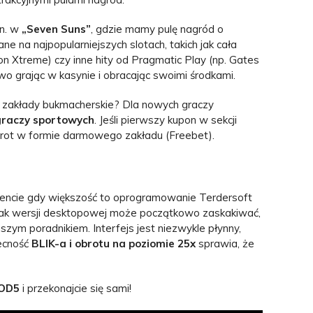
in. w
„Seven Suns”
, gdzie mamy pulę nagród o
ne na najpopularniejszych slotach, takich jak cała
 Xtreme) czy inne hity od Pragmatic Play (np. Gates
wo grając w kasynie i obracając swoimi środkami.
ż zakłady bukmacherskie? Dla nowych graczy
graczy sportowych
. Jeśli pierwszy kupon w sekcji
wrot w formie darmowego zakładu (Freebet).
mencie gdy większość to oprogramowanie Terdersoft
brak wersji desktopowej może początkowo zaskakiwać,
szym poradnikiem. Interfejs jest niezwykle płynny,
becność
BLIK-a
i obrotu na poziomie 25x
sprawia, że
OD5
i przekonajcie się sami!