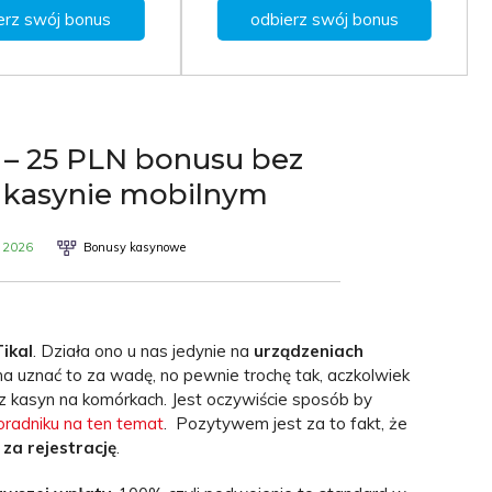
odbierz swój bonus
odbierz swój 
o – 25 PLN bonusu bez
 kasynie mobilnym
a 2026
Bonusy kasynowe
Tikal
. Działa ono u nas jedynie na
urządzeniach
żna uznać to za wadę, no pewnie trochę tak, aczkolwiek
 z kasyn na komórkach. Jest oczywiście sposób by
oradniku na ten temat
. Pozytywem jest za to fakt, że
za rejestrację
.