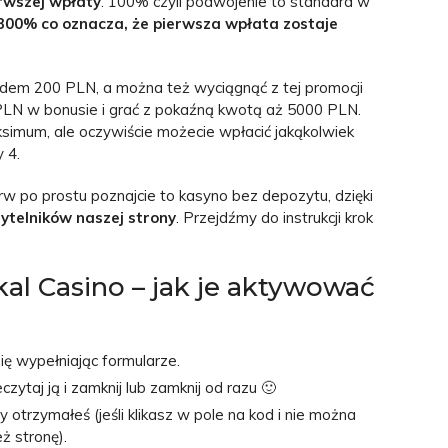
rwszej wpłaty
. 100% czyli podwojenie to standard w
 300% co oznacza, że pierwsza wpłata zostaje
ldem 200 PLN, a można też wyciągnąć z tej promocji
PLN w bonusie i grać z pokaźną kwotą aż 5000 PLN.
ksimum, ale oczywiście możecie wpłacić jakąkolwiek
 4.
erw po prostu poznajcie to kasyno bez depozytu, dzięki
zytelników naszej strony
. Przejdźmy do instrukcji krok
al Casino – jak je aktywować
się wypełniając formularze.
taj ją i zamknij lub zamknij od razu 🙂
 otrzymałeś (jeśli klikasz w pole na kod i nie można
ż stronę).