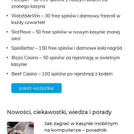
bonus
odbierz swój bonus
odb
znanego kasyna
WatchMeWin – 30 free spinów i darmowy freeroll w
każdy czwartek!
SlotRave – 50 free spinów w nowym kasynie znanej
sieci
SpinBetter – 150 free spinów i darmowe koła nagród
Bizzo Casino – 50 spinów za rejestrację w świetnym
kasynie
Beef Casino – 100 spinów po rejestracji z kodem
pokaż wszystkie
Nowości, ciekawostki, wiedza i porady
Jak zagrać w kasynie mobilnym
na komputerze – poradnik