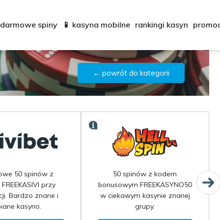
 darmowe spiny
📱 kasyna mobilne
rankingi kasyn
promoc
← powrót do kategorii
50 spinów z kodem
Kasyno i zakłady na
bonusowym FREEKASYNO50
silniku. Z kodem 
w ciekawym kasynie znanej
czeka 150 dar
grupy.
spinów na sta