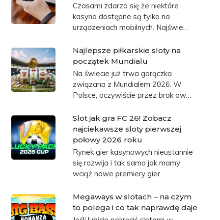
Czasami zdarza się że niektóre
kasyna dostępne są tylko na
urządzeniach mobilnych. Najświe…
Najlepsze piłkarskie sloty na
początek Mundialu
Na świecie już trwa gorączka
związana z Mundialem 2026. W
Polsce, oczywiście przez brak aw…
Slot jak gra FC 26! Zobacz
najciekawsze sloty pierwszej
połowy 2026 roku
Rynek gier kasynowych nieustannie
się rozwija i tak samo jak mamy
wciąż nowe premiery gier…
Megaways w slotach – na czym
to polega i co tak naprawdę daje
Jeśli lubicie pokręcić slotami w