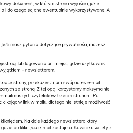
kowy dokument, w którym strona wyjaśnia, jakie
nia i do czego są one ewentualnie wykorzystywane. A
. Jeśli masz pytania dotyczące prywatności, możesz
estracji lub logowania ani miejsc, gdzie użytkownik
yjątkiem – newsletterem.
stopce strony, przekażesz nam swój adres e-mail.
zanych ze stroną. Z tej opcji korzystamy maksymalnie
e-maili naszych czytelników trzecim stronom. Po
 klikając w link w mailu, dlatego nie istnieje możliwość
liknięciem. Na dole każdego newslettera który
 gdzie po kliknięciu e-mail zostaje całkowicie usunięty z