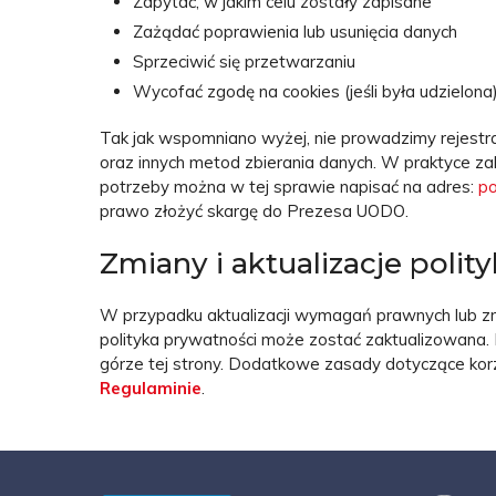
Zapytać, w jakim celu zostały zapisane
Zażądać poprawienia lub usunięcia danych
Sprzeciwić się przetwarzaniu
Wycofać zgodę na cookies (jeśli była udzielona
Tak jak wspomniano wyżej, nie prowadzimy rejestr
oraz innych metod zbierania danych. W praktyce zak
potrzeby można w tej sprawie napisać na adres:
po
prawo złożyć skargę do Prezesa UODO.
Zmiany i aktualizacje polit
W przypadku aktualizacji wymagań prawnych lub zmi
polityka prywatności może zostać zaktualizowana. D
górze tej strony. Dodatkowe zasady dotyczące kor
Regulaminie
.