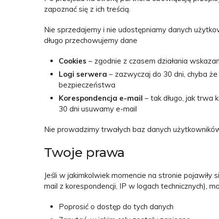
zapoznać się z ich treścią.
Nie sprzedajemy i nie udostępniamy danych użytko
długo przechowujemy dane
Cookies
– zgodnie z czasem działania wskaza
Logi serwera
– zazwyczaj do 30 dni, chyba ż
bezpieczeństwa
Korespondencja e-mail
– tak długo, jak trwa 
30 dni usuwamy e-mail
Nie prowadzimy trwałych baz danych użytkowników
Twoje prawa
Jeśli w jakimkolwiek momencie na stronie pojawiły 
mail z korespondencji, IP w logach technicznych), m
Poprosić o dostęp do tych danych