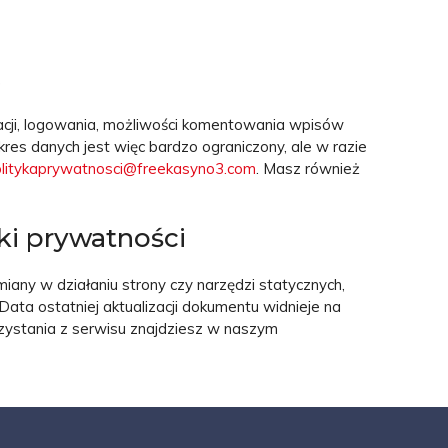
)
acji, logowania, możliwości komentowania wpisów
res danych jest więc bardzo ograniczony, ale w razie
litykaprywatnosci@freekasyno3.com
. Masz również
yki prywatności
any w działaniu strony czy narzędzi statycznych,
ata ostatniej aktualizacji dokumentu widnieje na
zystania z serwisu znajdziesz w naszym