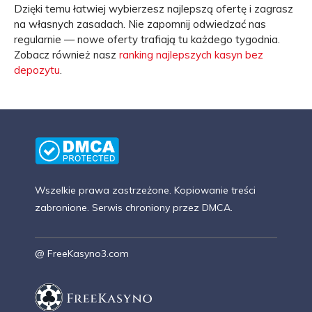
Dzięki temu łatwiej wybierzesz najlepszą ofertę i zagrasz
na własnych zasadach. Nie zapomnij odwiedzać nas
regularnie — nowe oferty trafiają tu każdego tygodnia.
Zobacz również nasz
ranking najlepszych kasyn bez
depozytu
.
Wszelkie prawa zastrzeżone. Kopiowanie treści
zabronione. Serwis chroniony przez DMCA.
@ FreeKasyno3.com