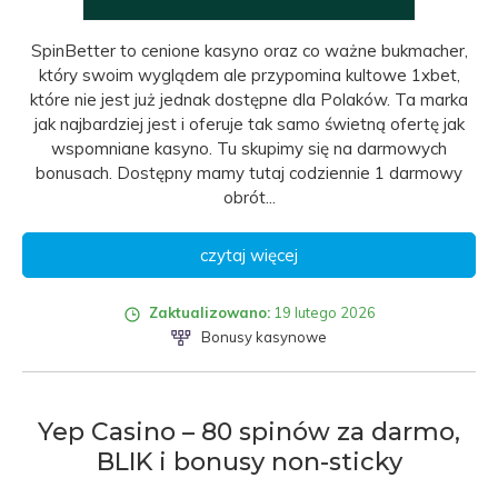
SpinBetter to cenione kasyno oraz co ważne bukmacher,
który swoim wyglądem ale przypomina kultowe 1xbet,
które nie jest już jednak dostępne dla Polaków. Ta marka
jak najbardziej jest i oferuje tak samo świetną ofertę jak
wspomniane kasyno. Tu skupimy się na darmowych
bonusach. Dostępny mamy tutaj codziennie 1 darmowy
obrót...
czytaj więcej
Zaktualizowano:
19 lutego 2026
Bonusy kasynowe
Yep Casino – 80 spinów za darmo,
BLIK i bonusy non-sticky