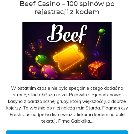
Beef Casino – 100 spinów po
rejestracji z kodem
W ostatnim czasie nie było specjalnie czego dodać na
stronę, stąd dłuższa cisza. Pojawiło się jednak nowe
kasyno z bardzo licznej grupy, którą większość już dobrze
kojarzy. To właśnie do niej należą m.in Starda, Flagman czy
Fresh Casino (pełna lista wraz z linkami i kodem na dole
tekstu). Firma Galaktika...