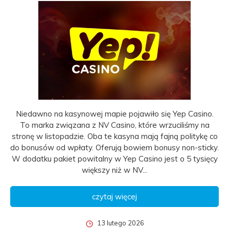
Niedawno na kasynowej mapie pojawiło się Yep Casino.
To marka związana z NV Casino, które wrzuciliśmy na
stronę w listopadzie. Oba te kasyna mają fajną politykę co
do bonusów od wpłaty. Oferują bowiem bonusy non-sticky.
W dodatku pakiet powitalny w Yep Casino jest o 5 tysięcy
większy niż w NV...
czytaj więcej
13 lutego 2026