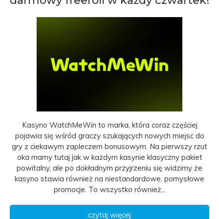
darmowy freeroll w każdy czwartek!
Kasyno WatchMeWin to marka, która coraz częściej
pojawia się wśród graczy szukających nowych miejsc do
gry z ciekawym zapleczem bonusowym. Na pierwszy rzut
oka mamy tutaj jak w każdym kasynie klasyczny pakiet
powitalny, ale po dokładnym przyjrzeniu się widzimy że
kasyno stawia również na niestandardowe, pomysłowe
promocje. To wszystko również...
czytaj więcej