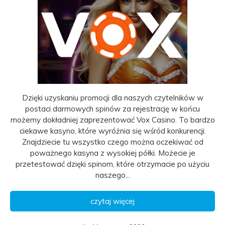
Dzięki uzyskaniu promocji dla naszych czytelników w
postaci darmowych spinów za rejestrację w końcu
możemy dokładniej zaprezentować Vox Casino. To bardzo
ciekawe kasyno, które wyróżnia się wśród konkurencji.
Znajdziecie tu wszystko czego można oczekiwać od
poważnego kasyna z wysokiej półki. Możecie je
przetestować dzięki spinom, które otrzymacie po użyciu
naszego...
czytaj więcej