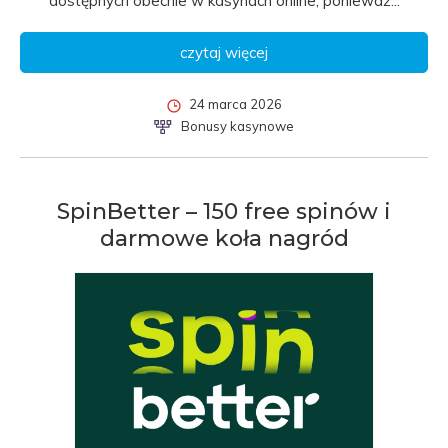
dostępnych obecnie w kasynach online, ponieważ...
czytaj więcej
24 marca 2026
Bonusy kasynowe
SpinBetter – 150 free spinów i
darmowe koła nagród