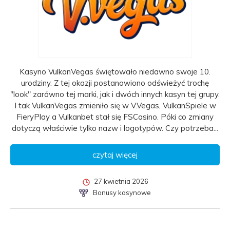
Kasyno VulkanVegas świętowało niedawno swoje 10.
urodziny. Z tej okazji postanowiono odświeżyć trochę
"look" zarówno tej marki, jak i dwóch innych kasyn tej grupy.
I tak VulkanVegas zmieniło się w V.Vegas, VulkanSpiele w
FieryPlay a Vulkanbet stał się FSCasino. Póki co zmiany
dotyczą właściwie tylko nazw i logotypów. Czy potrzeba...
czytaj więcej
27 kwietnia 2026
Bonusy kasynowe