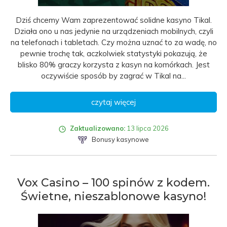
Dziś chcemy Wam zaprezentować solidne kasyno Tikal.
Działa ono u nas jedynie na urządzeniach mobilnych, czyli
na telefonach i tabletach. Czy można uznać to za wadę, no
pewnie trochę tak, aczkolwiek statystyki pokazują, że
blisko 80% graczy korzysta z kasyn na komórkach. Jest
oczywiście sposób by zagrać w Tikal na...
czytaj więcej
Zaktualizowano:
13 lipca 2026
Bonusy kasynowe
Vox Casino – 100 spinów z kodem.
Świetne, nieszablonowe kasyno!