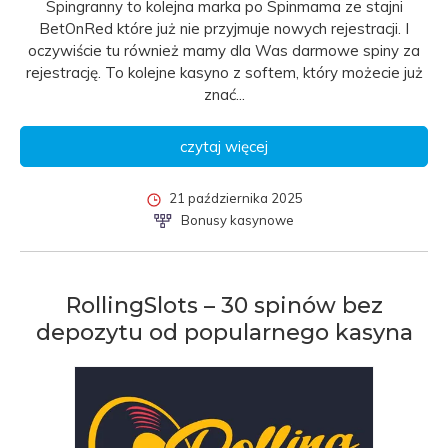
Spingranny to kolejna marka po Spinmama ze stajni
BetOnRed które już nie przyjmuje nowych rejestracji. I
oczywiście tu również mamy dla Was darmowe spiny za
rejestrację. To kolejne kasyno z softem, który możecie już
znać...
czytaj więcej
21 października 2025
Bonusy kasynowe
RollingSlots – 30 spinów bez
depozytu od popularnego kasyna