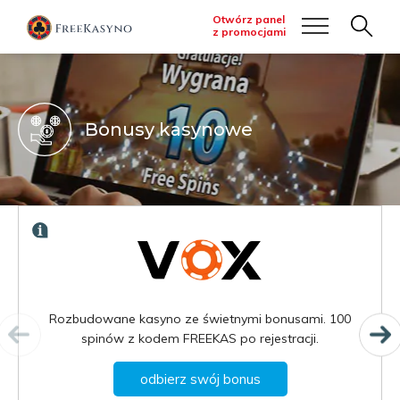
Otwórz panel
z promocjami
Bonusy kasynowe
Rozbudowane kasyno ze świetnymi bonusami. 100
spinów z kodem FREEKAS po rejestracji.
odbierz swój bonus