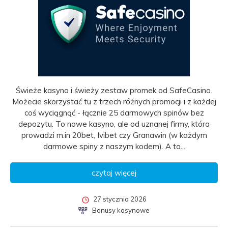
Świeże kasyno i świeży zestaw promek od SafeCasino.
Możecie skorzystać tu z trzech różnych promocji i z każdej
coś wyciągnąć - łącznie 25 darmowych spinów bez
depozytu. To nowe kasyno, ale od uznanej firmy, która
prowadzi m.in 20bet, Ivibet czy Granawin (w każdym
darmowe spiny z naszym kodem). A to...
czytaj więcej
27 stycznia 2026
Bonusy kasynowe