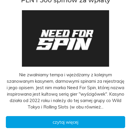
PLN i 500 spinów za wpłaty
Nie zwalniamy tempa i wjeżdżamy z kolejnym
szanowanym kasynem, darmowymi spinami za rejestrację
i jego opisem. Jest nim marka Need For Spin, której nazwa
inspirowana jest kultową serią gier "wyścigówek". Kasyno
działa od 2022 roku i należy do tej samej grupy co Wild
Tokyo i Rolling Slots (w obu również...
czytaj więcej