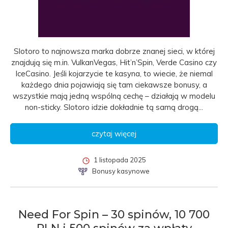
Slotoro to najnowsza marka dobrze znanej sieci, w której
znajdują się m.in. VulkanVegas, Hit’n’Spin, Verde Casino czy
IceCasino. Jeśli kojarzycie te kasyna, to wiecie, że niemal
każdego dnia pojawiają się tam ciekawsze bonusy, a
wszystkie mają jedną wspólną cechę – działają w modelu
non-sticky. Slotoro idzie dokładnie tą samą drogą...
czytaj więcej
1 listopada 2025
Bonusy kasynowe
Need For Spin – 30 spinów, 10 700