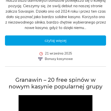
Nasza baza darmowych bonusów powiększa się o kolejną
pozycję. Cieszymy się, że swój debiut na naszej stronie
zalicza Savaspin. Działa ono od 2024 roku i przez ten czas
dało się poznać jako bardzo solidne kasyno. Korzysta ono
z niezawodnego silnika, bardzo chętnie wybieranego przez
nowe kasyna, gdyż to dzięki niemu...
czytaj więcej
21 września 2025
Bonusy kasynowe
Granawin – 20 free spinów w
nowym kasynie popularnej grupy