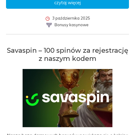
czytaj więcej
3 października 2025
Bonusy kasynowe
Savaspin – 100 spinów za rejestrację
z naszym kodem