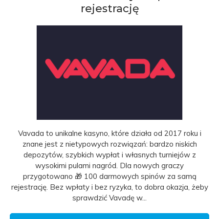
rejestrację
Vavada to unikalne kasyno, które działa od 2017 roku i
znane jest z nietypowych rozwiązań: bardzo niskich
depozytów, szybkich wypłat i własnych turniejów z
wysokimi pulami nagród. Dla nowych graczy
przygotowano 🎁 100 darmowych spinów za samą
rejestrację. Bez wpłaty i bez ryzyka, to dobra okazja, żeby
sprawdzić Vavadę w...