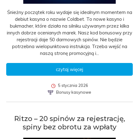
Śnieżny początek roku wydaje się idealnym momentem na
debiut kasyna o nazwie Coldbet. To nowe kasyno i
bukmacher, które działa na silniku używanym przez kilka
innych dobrze ocenianych marek. Nasz kod bonusowy przy
rejestracji daje 50 darmowych spinów. Nie będzie
potrzebna wielopunktowa instrukcja. Trzeba wejść na
naszą stronę promocyjną i...
czytaj więcej
5 stycznia 2026
Bonusy kasynowe
Ritzo – 20 spinów za rejestrację,
spiny bez obrotu za wpłaty