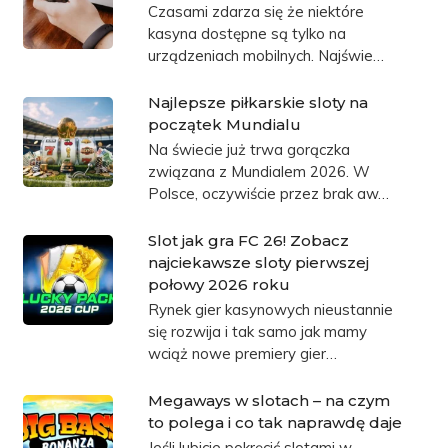
Czasami zdarza się że niektóre
kasyna dostępne są tylko na
urządzeniach mobilnych. Najświe…
Najlepsze piłkarskie sloty na
początek Mundialu
Na świecie już trwa gorączka
związana z Mundialem 2026. W
Polsce, oczywiście przez brak aw…
Slot jak gra FC 26! Zobacz
najciekawsze sloty pierwszej
połowy 2026 roku
Rynek gier kasynowych nieustannie
się rozwija i tak samo jak mamy
wciąż nowe premiery gier…
Megaways w slotach – na czym
to polega i co tak naprawdę daje
Jeśli lubicie pokręcić slotami w