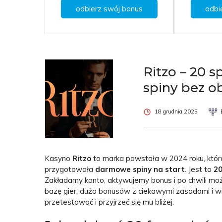
odbierz swój bonus
odbi
Ritzo – 20 s
spiny bez o
18 grudnia 2025
Kasyno
Ritzo
to marka powstała w 2024 roku, któr
przygotowała
darmowe spiny na start
. Jest to
20
Zakładamy konto, aktywujemy bonus i po chwili moż
bazę gier, dużo bonusów z ciekawymi zasadami i w
przetestować i przyjrzeć się mu bliżej.