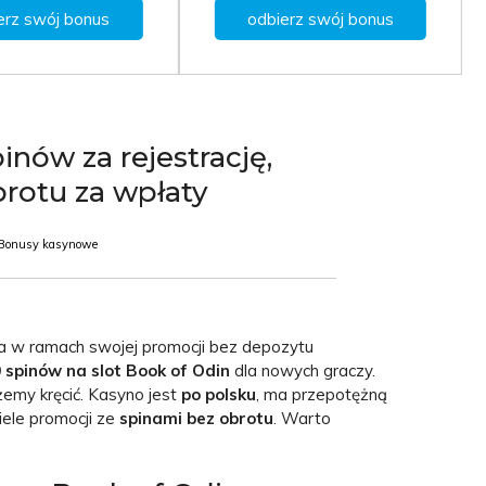
erz swój bonus
odbierz swój bonus
pinów za rejestrację,
brotu za wpłaty
Bonusy kasynowe
a w ramach swojej promocji bez depozytu
 spinów na slot Book of Odin
dla nowych graczy.
emy kręcić. Kasyno jest
po polsku
, ma przepotężną
iele promocji ze
spinami bez obrotu
. Warto