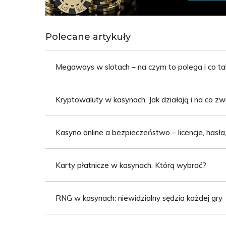
Polecane artykuły
Megaways w slotach – na czym to polega i co t
Jeśli lubicie pokręcić slo
symboli, która z każdym 
Kryptowaluty w kasynach. Jak działają i na co z
dwa symbole, raz wielki
Coś co jeszcze parę lat t
Mechanika, która kilka la
kasynowych jest już norm
Kasyno online a bezpieczeństwo – licencje, hasła
w portfoliach deweloperów
- brzmi idealnie, prawda?
Korzystanie z usług różn
sugerują opisy na stronac
więcej
Co chwilę słychać bowiem 
Karty płatnicze w kasynach. Którą wybrać?
inwestowaniu - i nie jest..
pieniądze w trefnych skl
Już od kilku lat zauważal
sprawą jest wprowadzan
więcej
elektroniczne, które sta
RNG w kasynach: niewidzialny sędzia każdej gry
kasynami również bywa l
instytucji bankowych. Ogr
Czy zastanawialiście się 
umożliwia korzystanie z fi