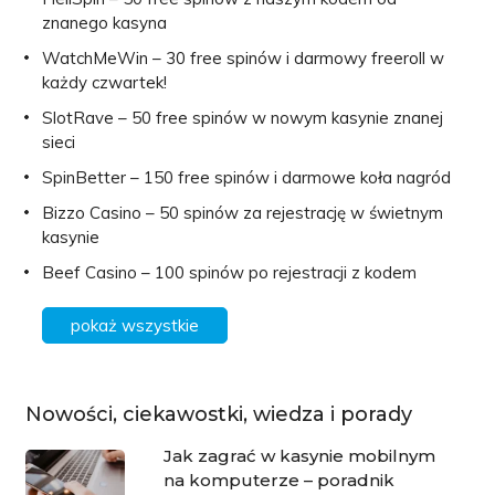
odbierz swój bonus
znanego kasyna
WatchMeWin – 30 free spinów i darmowy freeroll w
każdy czwartek!
SlotRave – 50 free spinów w nowym kasynie znanej
sieci
SpinBetter – 150 free spinów i darmowe koła nagród
Bizzo Casino – 50 spinów za rejestrację w świetnym
kasynie
Beef Casino – 100 spinów po rejestracji z kodem
pokaż wszystkie
Nowości, ciekawostki, wiedza i porady
Jak zagrać w kasynie mobilnym
na komputerze – poradnik