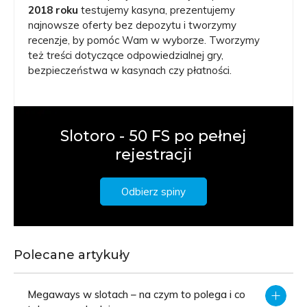
2018 roku
testujemy kasyna, prezentujemy
najnowsze oferty bez depozytu i tworzymy
recenzje, by pomóc Wam w wyborze. Tworzymy
też treści dotyczące odpowiedzialnej gry,
bezpieczeństwa w kasynach czy płatności.
Slotoro - 50 FS po pełnej
rejestracji
Odbierz spiny
Polecane artykuły
Megaways w slotach – na czym to polega i co