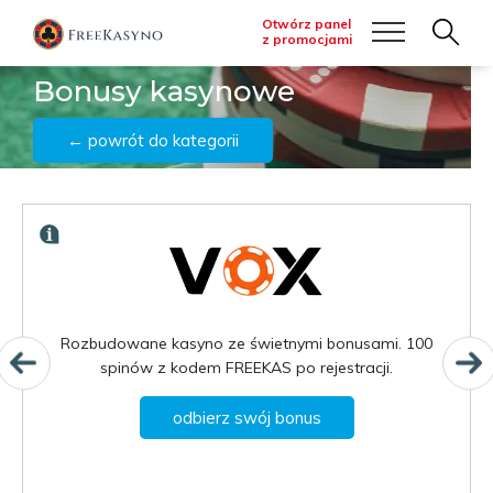
Otwórz panel
z promocjami
Bonusy kasynowe
← powrót do kategorii
Rozbudowane kasyno ze świetnymi bonusami. 100
spinów z kodem FREEKAS po rejestracji.
odbierz swój bonus