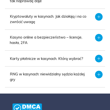
tak naprawdę daje
Kryptowaluty w kasynach. Jak działają i na co
zwrócić uwagę
Jeśli lubicie pokręcić slotami w kasynach, na pewno
widzieliście tę plątaninę symboli, która z każdym
Kasyno online a bezpieczeństwo – licencje,
spinem wygląda inaczej - raz wąskie bębny po dwa
hasła, 2FA
symbole, raz wielkie kolumny po siedem. To właśnie
Coś co jeszcze parę lat temu brzmiało egzotycznie,
Megaways. Mechanika, która kilka lat temu weszła
dziś dla graczy kasynowych jest już normą. Szybkie
Karty płatnicze w kasynach. Którą wybrać?
do świata iGamingu i do dziś rządzi w portfoliach
wpłaty, szybkie wypłaty, niższe opłaty - brzmi
deweloperów gier...
idealnie, prawda? W praktyce temat jest bardziej
Korzystanie z usług różnych podmiotów online,
RNG w kasynach: niewidzialny sędzia każdej
złożony, niż sugerują opisy na stronach kasyn. Ten
wiązać się może z ryzykiem. Co chwilę słychać
gry
więcej
poradnik nie jest o technologii ani o inwestowaniu - i
bowiem informacje o tym, że ktoś został oszukany,
nie jest...
Już od kilku lat zauważalna jest moda na różnego
stracił pieniądze w trefnych sklepach czy witrynach.
rodzaju portfele elektroniczne, które stanowią
Dlatego też tak ważną sprawą jest wprowadzanie
sprawdzoną i bezpieczną alternatywę dla instytucji
więcej
istotnych standardów bezpieczeństwa. Z kasynami
bankowych. Ogromną ich zaletą jest to, że spora
również bywa losowo. Z jednej strony my mamy