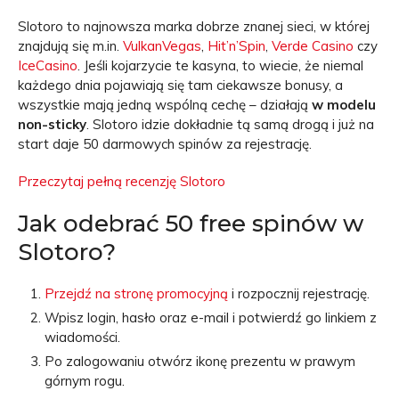
Slotoro to najnowsza marka dobrze znanej sieci, w której
znajdują się m.in.
VulkanVegas
,
Hit’n’Spin
,
Verde Casino
czy
IceCasino
. Jeśli kojarzycie te kasyna, to wiecie, że niemal
każdego dnia pojawiają się tam ciekawsze bonusy, a
wszystkie mają jedną wspólną cechę – działają
w
modelu
non-sticky
. Slotoro idzie dokładnie tą samą drogą i już na
start daje 50 darmowych spinów za rejestrację.
Przeczytaj pełną recenzję Slotoro
Jak odebrać 50 free spinów w
Slotoro?
Przejdź na stronę promocyjną
i rozpocznij rejestrację.
Wpisz login, hasło oraz e-mail i potwierdź go linkiem z
wiadomości.
Po zalogowaniu otwórz ikonę prezentu w prawym
górnym rogu.