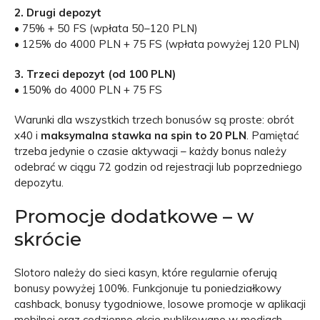
2. Drugi depozyt
• 75% + 50 FS (wpłata 50–120 PLN)
• 125% do 4000 PLN + 75 FS (wpłata powyżej 120 PLN)
3. Trzeci depozyt (od 100 PLN)
• 150% do 4000 PLN + 75 FS
Warunki dla wszystkich trzech bonusów są proste: obrót
x40 i
maksymalna stawka na spin to 20 PLN
. Pamiętać
trzeba jedynie o czasie aktywacji – każdy bonus należy
odebrać w ciągu 72 godzin od rejestracji lub poprzedniego
depozytu.
Promocje dodatkowe – w
skrócie
Slotoro należy do sieci kasyn, które regularnie oferują
bonusy powyżej 100%. Funkcjonuje tu poniedziałkowy
cashback, bonusy tygodniowe, losowe promocje w aplikacji
mobilnej oraz codzienne akcje publikowane w mediach