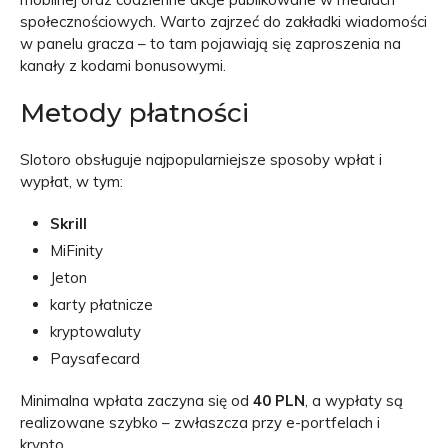
społecznościowych. Warto zajrzeć do zakładki wiadomości
w panelu gracza – to tam pojawiają się zaproszenia na
kanały z kodami bonusowymi.
Metody płatności
Slotoro obsługuje najpopularniejsze sposoby wpłat i
wypłat, w tym:
Skrill
MiFinity
Jeton
karty płatnicze
kryptowaluty
Paysafecard
Minimalna wpłata zaczyna się od
40 PLN
, a wypłaty są
realizowane szybko – zwłaszcza przy e-portfelach i
krypto.