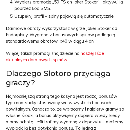
Wybierz promocję „50 FS on Joker Stoker” i aktywuj ją
poprzez kod SMS.
Uzupełnij profil – spiny pojawią się automatycznie.
Darmowe obroty wykorzystasz w grze Joker Stoker od
Endorphiny. Wygrane z bonusowych spinów podlegają
standardowemu obrotowi x40 w ciągu 4 dni.
Więcej takich promocji znajdziecie na
naszej liście
aktualnych darmowych spinów
.
Dlaczego Slotoro przyciąga
graczy?
Najmocniejszą stroną tego kasyna jest rodzaj bonusów
typu non-sticky stosowany we wszystkich bonusach
powitalnych. Oznacza to, że wpłacamy i najpierw gramy za
własne środki, a bonus aktywujemy dopiero wtedy, kiedy
mamy ochotę. Jeśli trafimy wygraną z depozytu – możemy
wypłacić ją bez dotykania bonusu. To jedna z