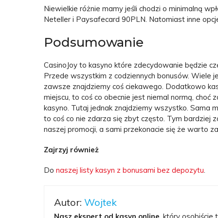
Niewielkie różnie mamy jeśli chodzi o minimalną wpł
Neteller i Paysafecard 90PLN. Natomiast inne opc
Podsumowanie
CasinoJoy to kasyno które zdecydowanie będzie 
Przede wszystkim z codziennych bonusów. Wiele jest
zawsze znajdziemy coś ciekawego. Dodatkowo kas
miejscu, to coś co obecnie jest niemal normą, choć
kasyno. Tutaj jednak znajdziemy wszystko. Sama m
to coś co nie zdarza się zbyt często. Tym bardzie
naszej promocji, a sami przekonacie się że warto za
Zajrzyj również
Do
naszej listy kasyn z bonusami bez depozytu
.
Wojtek
Nasz ekspert od kasyn online
, który osobiście