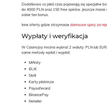
Dodatkowo co jakiś czas pojawiają się specjalne b
do 4000 PLN oraz 150 free spinów. Jeszcze macie 
sobie ten bonus.
Inne oferty gdzie otrzymacie
darmowe spiny za reje
Wypłaty i weryfikacja
W CasinoJoy można wybrać 2 waluty: PLN lub EUR.
same metody wpłat i wypłat:
Mifinity
BLIK
Skrill
Karty płatnicze
Paysafecard
BinancePay
Neteller