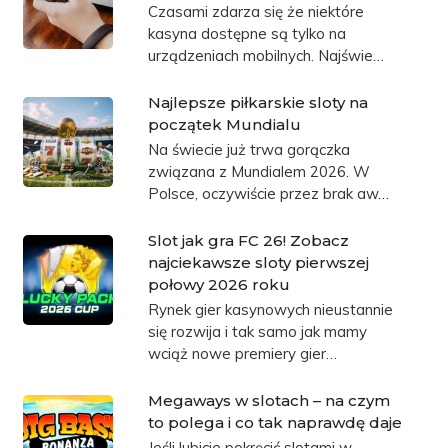
Czasami zdarza się że niektóre
kasyna dostępne są tylko na
urządzeniach mobilnych. Najświe…
Najlepsze piłkarskie sloty na
początek Mundialu
Na świecie już trwa gorączka
związana z Mundialem 2026. W
Polsce, oczywiście przez brak aw…
Slot jak gra FC 26! Zobacz
najciekawsze sloty pierwszej
połowy 2026 roku
Rynek gier kasynowych nieustannie
się rozwija i tak samo jak mamy
wciąż nowe premiery gier…
Megaways w slotach – na czym
to polega i co tak naprawdę daje
Jeśli lubicie pokręcić slotami w