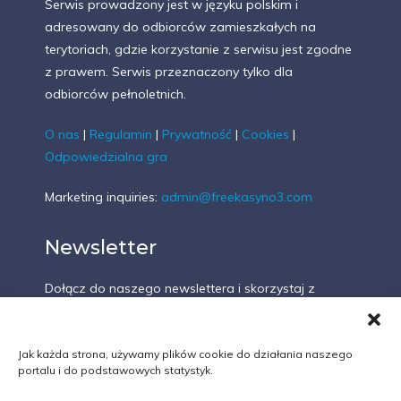
Serwis prowadzony jest w języku polskim i
adresowany do odbiorców zamieszkałych na
terytoriach, gdzie korzystanie z serwisu jest zgodne
z prawem. Serwis przeznaczony tylko dla
odbiorców pełnoletnich.
O nas
|
Regulamin
|
Prywatność
|
Cookies
|
Odpowiedzialna gra
Marketing inquiries:
admin@freekasyno3.com
Newsletter
Dołącz do naszego newslettera i skorzystaj z
szeregu korzyści. To m.in powiadomienia o
najgorętszych bonusach, a nawet dostęp do
Jak każda strona, używamy plików cookie do działania naszego
dedykowanych promocji dla zapisanych osób.
portalu i do podstawowych statystyk.
Znajdź dla siebie dobre kasyno. Szczegółowe
wyjaśnienie zasad i możliwości znajdziesz
tutaj
.