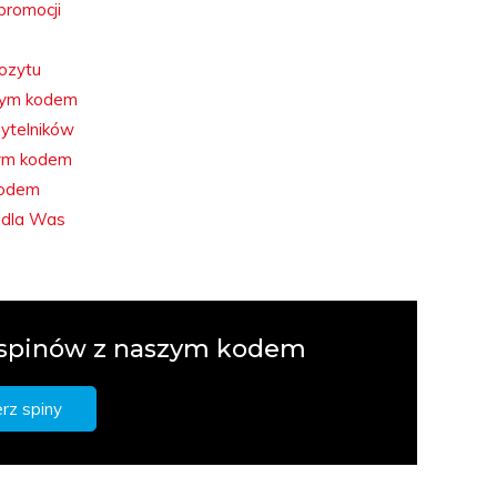
promocji
ozytu
szym kodem
zytelników
zym kodem
 kodem
 dla Was
ee spinów z naszym kodem
rz spiny