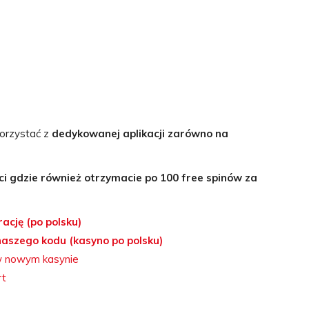
skorzystać z
dedykowanej aplikacji zarówno na
ieci gdzie również otrzymacie po 100 free spinów za
ację (po polsku)
aszego kodu (kasyno po polsku)
w nowym kasynie
rt