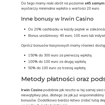
Do tego mamy niski obrót na poziomie
x45 samym
wystarczy minimalna wpłata o wartości 20 euro.
Inne bonusy w Irwin Casino
Do 20% cashbacku w każdy piątek w zależnośc
Bonus urodzinowy: 40 euro, 100 euro lub indyw
Oprócz bonusów kasynowych mamy również dostęp 
150% do 300 euro za pierwszą wpłatę.
100% do 100 euro za drugą wpłatę.
50% do 100 euro za trzecią wpłatę.
Metody płatności oraz po
Irwin Casino
podobnie jak reszta w tej samej sieci
niewątpliwy plus, dlatego że jak już wspominaliśmy 
bonusów. Dodatkowo bardzo łatwo zrobić tutaj dep