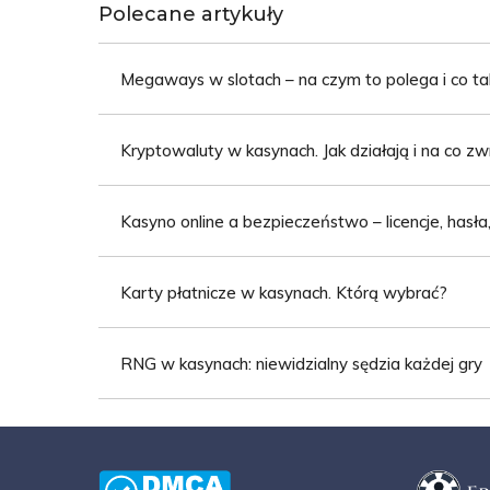
Polecane artykuły
Megaways w slotach – na czym to polega i co t
Jeśli lubicie pokręcić slo
symboli, która z każdym 
Kryptowaluty w kasynach. Jak działają i na co z
dwa symbole, raz wielki
Coś co jeszcze parę lat t
Mechanika, która kilka la
kasynowych jest już norm
Kasyno online a bezpieczeństwo – licencje, hasła
w portfoliach deweloperów
- brzmi idealnie, prawda?
Korzystanie z usług różn
sugerują opisy na stronac
więcej
Co chwilę słychać bowiem 
Karty płatnicze w kasynach. Którą wybrać?
inwestowaniu - i nie jest..
pieniądze w trefnych skl
Już od kilku lat zauważal
sprawą jest wprowadzan
więcej
elektroniczne, które sta
RNG w kasynach: niewidzialny sędzia każdej gry
kasynami również bywa l
instytucji bankowych. Ogr
Czy zastanawialiście się 
umożliwia korzystanie z fi
więcej
"atakowane" przez hakeró
sporą popularnością wśród
powiązanych z kasynami?
kasyna, gracze zadawali 