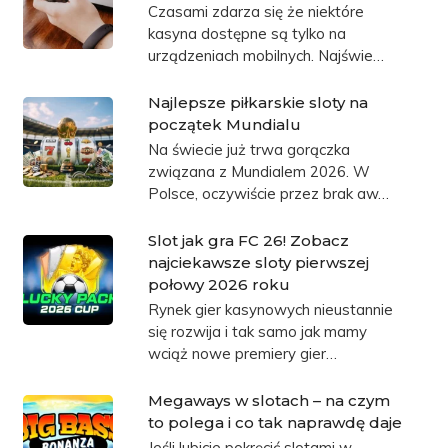
Czasami zdarza się że niektóre
kasyna dostępne są tylko na
urządzeniach mobilnych. Najświe…
Najlepsze piłkarskie sloty na
początek Mundialu
Na świecie już trwa gorączka
związana z Mundialem 2026. W
Polsce, oczywiście przez brak aw…
Slot jak gra FC 26! Zobacz
najciekawsze sloty pierwszej
połowy 2026 roku
Rynek gier kasynowych nieustannie
się rozwija i tak samo jak mamy
wciąż nowe premiery gier…
Megaways w slotach – na czym
to polega i co tak naprawdę daje
Jeśli lubicie pokręcić slotami w