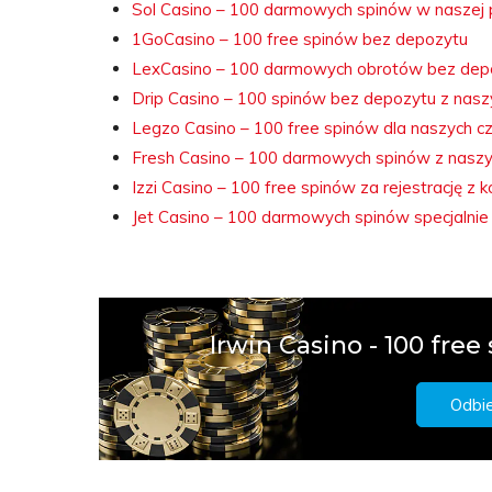
Sol Casino – 100 darmowych spinów w naszej 
1GoCasino – 100 free spinów bez depozytu
LexCasino – 100 darmowych obrotów bez dep
Drip Casino – 100 spinów bez depozytu z na
Legzo Casino – 100 free spinów dla naszych c
Fresh Casino – 100 darmowych spinów z nas
Izzi Casino – 100 free spinów za rejestrację z
Jet Casino – 100 darmowych spinów specjalnie
Irwin Casino - 100 fr
Odbie