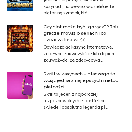
kasynach, na pewno widzieliście tę
plątaninę symboli, któ…
Czy slot może być „gorący”? Jak
gracze mówią o seriach i co
oznacza losowość
Odwiedzając kasyna internetowe,
zapewne zauważyliście lub dopiero
zauważycie, że zdecydowa…
Skrill w kasynach – dlaczego to
wciąż jedna z najlepszych metod
płatności
Skrill to jeden z najbardziej
rozpoznawalnych e‑portfeli na
świecie i absolutna legenda pł…