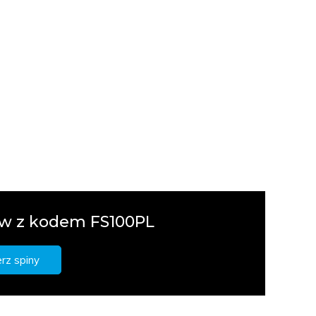
nów z kodem FS100PL
rz spiny