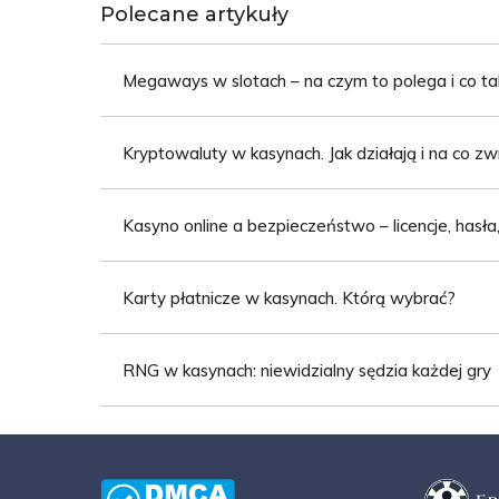
Polecane artykuły
Megaways w slotach – na czym to polega i co t
Jeśli lubicie pokręcić slo
symboli, która z każdym 
Kryptowaluty w kasynach. Jak działają i na co z
dwa symbole, raz wielki
Coś co jeszcze parę lat t
Mechanika, która kilka la
kasynowych jest już norm
Kasyno online a bezpieczeństwo – licencje, hasła
w portfoliach deweloperów
- brzmi idealnie, prawda?
Korzystanie z usług różn
sugerują opisy na stronac
więcej
Co chwilę słychać bowiem 
Karty płatnicze w kasynach. Którą wybrać?
inwestowaniu - i nie jest..
pieniądze w trefnych skl
Już od kilku lat zauważal
sprawą jest wprowadzan
więcej
elektroniczne, które sta
RNG w kasynach: niewidzialny sędzia każdej gry
kasynami również bywa l
instytucji bankowych. Ogr
Czy zastanawialiście się 
umożliwia korzystanie z fi
więcej
"atakowane" przez hakeró
sporą popularnością wśród
powiązanych z kasynami?
kasyna, gracze zadawali 