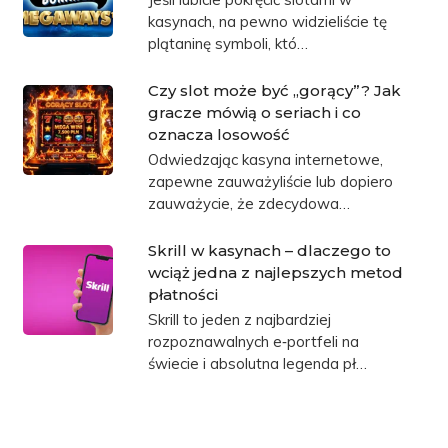
kasynach, na pewno widzieliście tę
plątaninę symboli, któ…
Czy slot może być „gorący”? Jak
gracze mówią o seriach i co
oznacza losowość
Odwiedzając kasyna internetowe,
zapewne zauważyliście lub dopiero
zauważycie, że zdecydowa…
Skrill w kasynach – dlaczego to
wciąż jedna z najlepszych metod
płatności
Skrill to jeden z najbardziej
rozpoznawalnych e‑portfeli na
świecie i absolutna legenda pł…