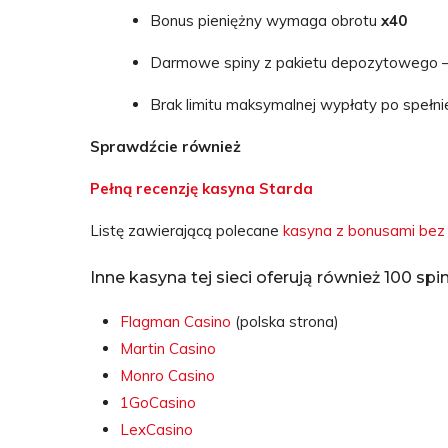
Bonus pieniężny wymaga obrotu
x40
Darmowe spiny z pakietu depozytowego 
Brak limitu maksymalnej wypłaty po spełn
Sprawdźcie również
Pełną recenzję kasyna Starda
Listę zawierającą polecane
kasyna z bonusami bez
Inne kasyna tej sieci oferują również 100 
Flagman Casino
(polska strona)
Martin Casino
Monro Casino
1GoCasino
LexCasino