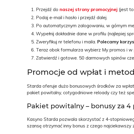
Przejdź do
naszej strony promocyjnej
(jest t
Podaj e-mail i hasło i przejdź dalej.
Po automatycznym zalogowaniu, w górnym menu 
Wypełnij dokładnie dane w profilu (najlepiej spr
Zweryfikuj nr telefonu i maila.
Polecamy korzys
Teraz obok formularza wybierz My promos i w
Zatwierdź i gotowe. 50 darmowych spinów cze
Promocje od wpłat i metod
Starda oferuje dużo bonusowych środków za wpłaty
pakiet powitalny, cotygodniowe reloady czy też sp
Pakiet powitalny – bonusy za 4
Kasyno Starda pozwala skorzystać z 4-stopnioweg
szansę otrzymać inny bonus z czego najciekawszy