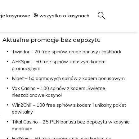
je kasynowe
🎯 wszystko o kasynach
Aktualne promocje bez depozytu
Twindor – 20 free spinów, grube bonusy i cashback
AFKSpin – 50 free spinów z naszym kodem
promocyjnym
Ivibet – 50 darmowych spinów z kodem bonusowym
Vox Casino – 100 spinów z kodem. Świetne,
nieszablonowe kasyno!
Win2Chill – 100 free spinów z kodem i unikalny pakiet
Kasyno i zakłady na lubianym
powitalny
silniku. Z kodem FREEKAS
Tikal Casino – 25 PLN bonusu bez depozytu w kasynie
czeka 150 darmowych
mobilnym
spinów na start.
HellSpin – 50 free spinów z naszym kodem od