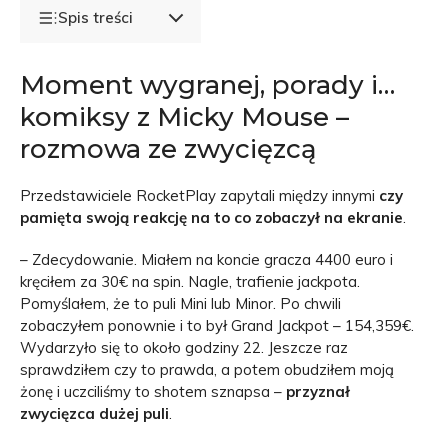
Spis treści
Moment wygranej, porady i…
komiksy z Micky Mouse –
rozmowa ze zwycięzcą
Przedstawiciele RocketPlay zapytali między innymi
czy
pamięta swoją reakcję na to co zobaczył na ekranie
.
– Zdecydowanie. Miałem na koncie gracza 4400 euro i
kręciłem za 30€ na spin. Nagle, trafienie jackpota.
Pomyślałem, że to puli Mini lub Minor. Po chwili
zobaczyłem ponownie i to był Grand Jackpot – 154,359€.
Wydarzyło się to około godziny 22. Jeszcze raz
sprawdziłem czy to prawda, a potem obudziłem moją
żonę i uczciliśmy to shotem sznapsa –
przyznał
zwycięzca dużej puli
.