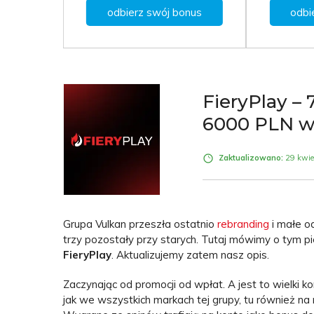
odbierz swój bonus
odbi
FieryPlay – 
6000 PLN w
Zaktualizowano:
29 kwie
Grupa Vulkan przeszła ostatnio
rebranding
i małe o
trzy pozostały przy starych. Tutaj mówimy o tym pi
FieryPlay
. Aktualizujemy zatem nasz opis.
Zaczynając od promocji od wpłat. A jest to wielki k
jak we wszystkich markach tej grupy, tu również na