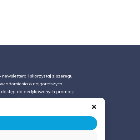
newslettera i skorzystaj z szeregu
powiadomienia o najgorętszych
 dostęp do dedykowanych promocji
b. Znajdź dla siebie dobre kasyno.
nienie zasad i możliwości znajdziesz