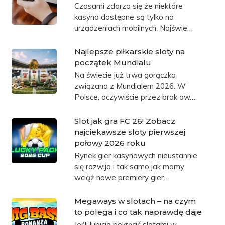
Czasami zdarza się że niektóre
kasyna dostępne są tylko na
urządzeniach mobilnych. Najświe…
Najlepsze piłkarskie sloty na
początek Mundialu
Na świecie już trwa gorączka
związana z Mundialem 2026. W
Polsce, oczywiście przez brak aw…
Slot jak gra FC 26! Zobacz
najciekawsze sloty pierwszej
połowy 2026 roku
Rynek gier kasynowych nieustannie
się rozwija i tak samo jak mamy
wciąż nowe premiery gier…
Megaways w slotach – na czym
to polega i co tak naprawdę daje
Jeśli lubicie pokręcić slotami w