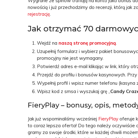
Wygrane ze spinów trafiają na konto jako bonus do
nowością i już przechodzimy do recenzji, którą jak 
rejestrację
.
Jak otrzymać 70 darmowyc
Wejdź na
naszą stronę promocyjną
.
Uzupełnij formularz i wybierz pakiet bonusow
promocyjny nie jest wymagany.
Potwierdź adres e-mail klikając w link, który ot
Przejdź do profilu i bonusów kasynowych. Przy
Wypełnij profil i wpisz numer telefonu (kasyna
Wpisz kod z smsa i wyszukaj grę „
Candy Craz
FieryPlay – bonusy, opis, metody
Jak już wspominaliśmy wcześniej
FieryPlay
oferuje 
to coraz lepsza oferta! Do tego należy oczywiście
gramy za swoje środki, które w każdej chwili może