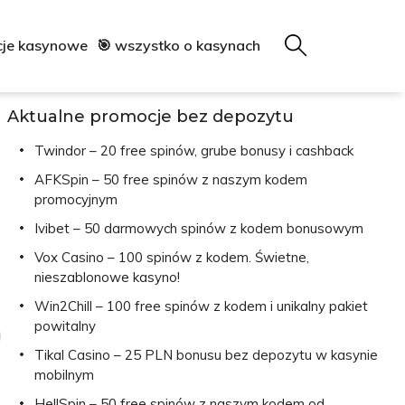
je kasynowe
🎯 wszystko o kasynach
Aktualne promocje bez depozytu
Twindor – 20 free spinów, grube bonusy i cashback
AFKSpin – 50 free spinów z naszym kodem
promocyjnym
Ivibet – 50 darmowych spinów z kodem bonusowym
Vox Casino – 100 spinów z kodem. Świetne,
nieszablonowe kasyno!
Win2Chill – 100 free spinów z kodem i unikalny pakiet
Kasyno i zakłady na lubianym
powitalny
silniku. Z kodem FREEKAS
Tikal Casino – 25 PLN bonusu bez depozytu w kasynie
czeka 150 darmowych
mobilnym
spinów na start.
HellSpin – 50 free spinów z naszym kodem od