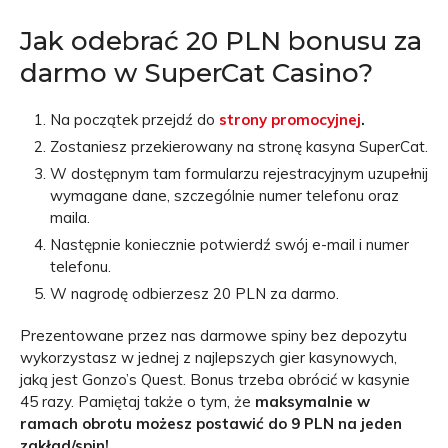
Jak odebrać 20 PLN bonusu za
darmo w SuperCat Casino?
Na początek przejdź do
strony promocyjnej
.
Zostaniesz przekierowany na stronę kasyna SuperCat.
W dostępnym tam formularzu rejestracyjnym uzupełnij
wymagane dane, szczególnie numer telefonu oraz
maila.
Następnie koniecznie potwierdź swój e-mail i numer
telefonu.
W nagrodę odbierzesz 20 PLN za darmo.
Prezentowane przez nas darmowe spiny bez depozytu
wykorzystasz w jednej z najlepszych gier kasynowych,
jaką jest Gonzo’s Quest. Bonus trzeba obrócić w kasynie
45 razy. Pamiętaj także o tym, że
maksymalnie w
ramach obrotu możesz postawić do 9 PLN na jeden
zakład/spin!