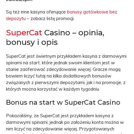
Są też inne kasyna oferujące
bonusy gotówkowe bez
depozytu
– zobacz listę promocji.
SuperCat
Casino – opinia,
bonusy i opis
SuperCat jest świetnym przykładem kasyna z darmowymi
spinami na start, które jednak swoim klientom jest w
stanie zaoferować zdecydowanie więcej. Gracze mogą
bowiem liczyć tutaj na kilka dodatkowych bonusów
związanych z pierwszymi depozytami, jak i na promocje, z
których można korzystać w każdym tygodniu.
Bonus na start w SuperCat Casino
Pokazaliśmy, że SuperCat jest przykładem kasyna z
darmowymi spinami, jednak po założeniu konta można w
nim liczyć na zdecydowanie więcej. Przygotowanych