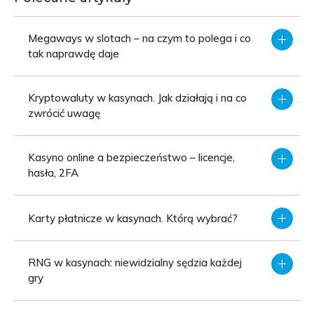
Megaways w slotach – na czym to polega i co
tak naprawdę daje
Kryptowaluty w kasynach. Jak działają i na co
zwrócić uwagę
Jeśli lubicie pokręcić slotami w kasynach, na pewno
widzieliście tę plątaninę symboli, która z każdym
Kasyno online a bezpieczeństwo – licencje,
spinem wygląda inaczej - raz wąskie bębny po dwa
hasła, 2FA
symbole, raz wielkie kolumny po siedem. To właśnie
Coś co jeszcze parę lat temu brzmiało egzotycznie,
Megaways. Mechanika, która kilka lat temu weszła
dziś dla graczy kasynowych jest już normą. Szybkie
Karty płatnicze w kasynach. Którą wybrać?
do świata iGamingu i do dziś rządzi w portfoliach
wpłaty, szybkie wypłaty, niższe opłaty - brzmi
deweloperów gier...
idealnie, prawda? W praktyce temat jest bardziej
Korzystanie z usług różnych podmiotów online,
RNG w kasynach: niewidzialny sędzia każdej
złożony, niż sugerują opisy na stronach kasyn. Ten
wiązać się może z ryzykiem. Co chwilę słychać
gry
więcej
poradnik nie jest o technologii ani o inwestowaniu - i
bowiem informacje o tym, że ktoś został oszukany,
nie jest...
Już od kilku lat zauważalna jest moda na różnego
stracił pieniądze w trefnych sklepach czy witrynach.