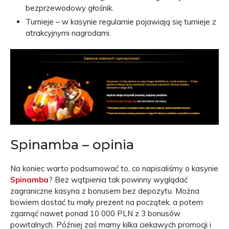
bezprzewodowy głośnik.
Turnieje – w kasynie regularnie pojawiają się turnieje z
atrakcyjnymi nagrodami.
Spinamba – opinia
Na koniec warto podsumować to, co napisaliśmy o kasynie
Spinamba
? Bez wątpienia tak powinny wyglądać
zagraniczne kasyna z bonusem bez depozytu. Można
bowiem dostać tu mały prezent na początek, a potem
zgarnąć nawet ponad 10 000 PLN z 3 bonusów
powitalnych. Później zaś mamy kilka ciekawych promocji i