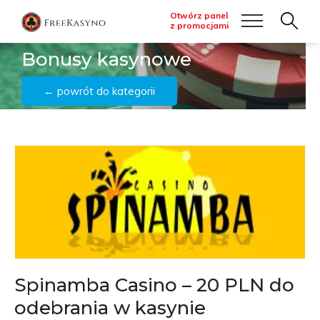
Otwórz panel
z promocjami
Bonusy kasynowe
← powrót do kategorii
Spinamba Casino – 20 PLN do
odebrania w kasynie