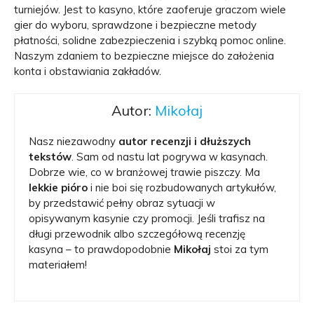
turniejów. Jest to kasyno, które zaoferuje graczom wiele
gier do wyboru, sprawdzone i bezpieczne metody
płatności, solidne zabezpieczenia i szybką pomoc online.
Naszym zdaniem to bezpieczne miejsce do założenia
konta i obstawiania zakładów.
Mikołaj
Nasz niezawodny
autor recenzji i dłuższych
tekstów
. Sam od nastu lat pogrywa w kasynach.
Dobrze wie, co w branżowej trawie piszczy. Ma
lekkie pióro
i nie boi się rozbudowanych artykułów,
by przedstawić pełny obraz sytuacji w
opisywanym kasynie czy promocji. Jeśli trafisz na
długi przewodnik albo szczegółową recenzję
kasyna – to prawdopodobnie
Mikołaj
stoi za tym
materiałem!