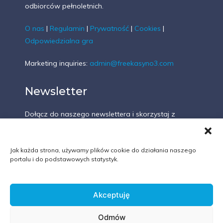
odbiorców pełnoletnich.
O nas
|
Regulamin
|
Prywatność
|
Cookies
|
Odpowiedzialna gra
Marketing inquiries:
admin@freekasyno3.com
Newsletter
Dołącz do naszego newslettera i skorzystaj z
szeregu korzyści. To m.in powiadomienia o
najgorętszych bonusach, a nawet dostęp do
Jak każda strona, używamy plików cookie do działania naszego
dedykowanych promocji dla zapisanych osób.
portalu i do podstawowych statystyk.
Znajdź dla siebie dobre kasyno. Szczegółowe
wyjaśnienie zasad i możliwości znajdziesz
tutaj
.
Akceptuję
Email
Odmów