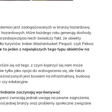
0 plemion jest zaangażowanych w branżę hazardową.
 hazardowych, które każdego roku generują dochody
przedsięwzięcia niech świadczy fakt, że obiekty
la turystów. Indian Mashantucket Pequot, czyli Pekoci,
e to jeden z największych tego typu obiektów na
i różni się od tego, z czym kojarzyć się nam może
e tylko jako opcja do wzbogacenia się, ale także
zeznaczonych jest bowiem na infrastrukturę, budowę
e czy edukacyjne.
i Indianie zaczynają wyrównywać
sperci zwracają jednak uwagę na pewne zagrożenia,
e od jednej branży oraz problemy społeczne związane