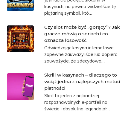
kasynach, na pewno widzieliście tę
plątaninę symboli, któ…
Czy slot może być „gorący”? Jak
gracze mówią o seriach i co
oznacza losowość
Odwiedzając kasyna internetowe,
zapewne zauważyliście lub dopiero
zauważycie, że zdecydowa…
Skrill w kasynach – dlaczego to
wciąż jedna z najlepszych metod
płatności
Skrill to jeden z najbardziej
rozpoznawalnych e‑portfeli na
świecie i absolutna legenda pł…