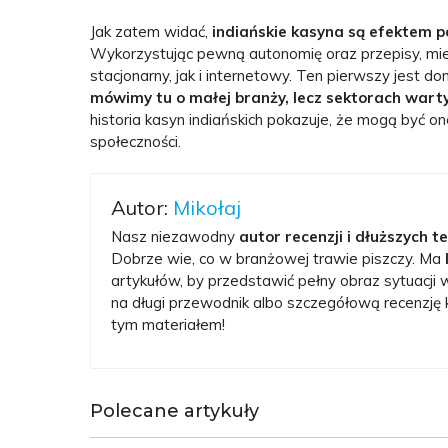
Jak zatem widać,
indiańskie kasyna są efektem p
Wykorzystując pewną autonomię oraz przepisy, mi
stacjonarny, jak i internetowy. Ten pierwszy jest
mówimy tu o małej branży, lecz sektorach warty
historia kasyn indiańskich pokazuje, że mogą być on
społeczności.
Mikołaj
Nasz niezawodny
autor recenzji i dłuższych 
Dobrze wie, co w branżowej trawie piszczy. Ma
artykułów, by przedstawić pełny obraz sytuacji w
na długi przewodnik albo szczegółową recenzj
tym materiałem!
Polecane artykuły