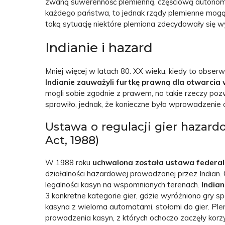
zwaną suwerenność plemienną, częściową autonomi
każdego państwa, to jednak rządy plemienne mog
taką sytuację niektóre plemiona zdecydowały się 
Indianie i hazard
Mniej więcej w latach 80. XX wieku, kiedy to obser
Indianie zauważyli furtkę prawną dla otwarcia
mogli sobie zgodnie z prawem, na takie rzeczy pozw
sprawiło, jednak, że konieczne było wprowadzenie 
Ustawa o regulacji gier hazar
Act, 1988)
W 1988 roku
uchwalona została ustawa federa
działalności hazardowej prowadzonej przez India
legalności kasyn na wspomnianych terenach.
India
3 konkretne kategorie gier, gdzie wyróżniono gry 
kasyna z wieloma automatami, stołami do gier. Pl
prowadzenia kasyn, z których ochoczo zaczęły korz