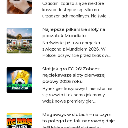
Czasami zdarza się że niektóre
kasyna dostępne są tylko na
urządzeniach mobilnych. Najświe…
Najlepsze piłkarskie sloty na
początek Mundialu
Na świecie już trwa gorączka
związana z Mundialem 2026. W
Polsce, oczywiście przez brak aw…
Slot jak gra FC 26! Zobacz
najciekawsze sloty pierwszej
połowy 2026 roku
Rynek gier kasynowych nieustannie
się rozwija i tak samo jak mamy
wciąż nowe premiery gier…
Megaways w slotach – na czym
to polega i co tak naprawdę daje
Jeśli lubicie pokręcić slotami w