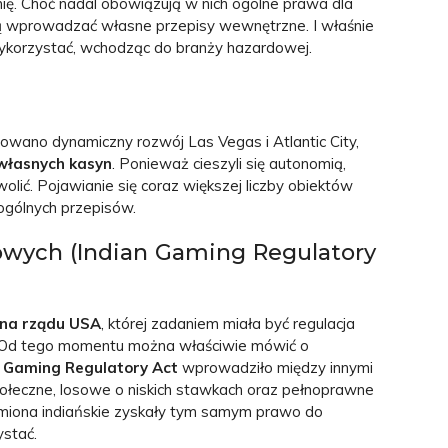
ę. Choć nadal obowiązują w nich ogólne prawa dla
ą wprowadzać własne przepisy wewnętrzne. I właśnie
wykorzystać, wchodząc do branży hazardowej.
wowano dynamiczny rozwój Las Vegas i Atlantic City,
 własnych kasyn
. Ponieważ cieszyli się autonomią,
olić. Pojawianie się coraz większej liczby obiektów
ogólnych przepisów.
dowych (Indian Gaming Regulatory
lna rządu USA
, której zadaniem miała być regulacja
n. Od tego momentu można właściwie mówić o
n Gaming Regulatory Act
wprowadziło między innymi
społeczne, losowe o niskich stawkach oraz pełnoprawne
emiona indiańskie zyskały tym samym prawo do
ystać.