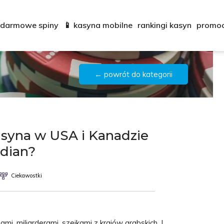
 darmowe spiny
📱 kasyna mobilne
rankingi kasyn
promoc
← powrót do kategorii
syna w USA i Kanadzie
ndian?
Ciekawostki
ami, miliarderami, szejkami z krajów arabskich. I