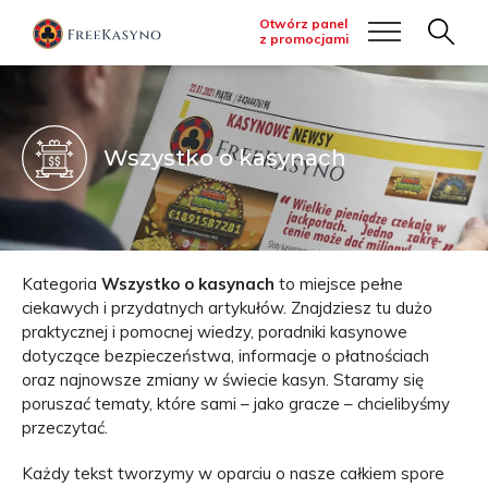
Otwórz panel
z promocjami
Wszystko o kasynach
Kategoria
Wszystko o kasynach
to miejsce pełne
ciekawych i przydatnych artykułów. Znajdziesz tu dużo
praktycznej i pomocnej wiedzy, poradniki kasynowe
dotyczące bezpieczeństwa, informacje o płatnościach
oraz najnowsze zmiany w świecie kasyn. Staramy się
poruszać tematy, które sami – jako gracze – chcielibyśmy
przeczytać.
Każdy tekst tworzymy w oparciu o nasze całkiem spore