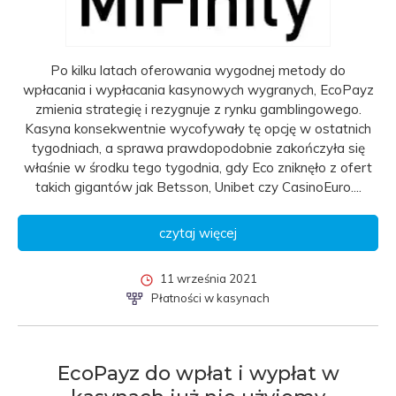
Po kilku latach oferowania wygodnej metody do
wpłacania i wypłacania kasynowych wygranych, EcoPayz
zmienia strategię i rezygnuje z rynku gamblingowego.
Kasyna konsekwentnie wycofywały tę opcję w ostatnich
tygodniach, a sprawa prawdopodobnie zakończyła się
właśnie w środku tego tygodnia, gdy Eco zniknęło z ofert
takich gigantów jak Betsson, Unibet czy CasinoEuro....
czytaj więcej
11 września 2021
Płatności w kasynach
EcoPayz do wpłat i wypłat w