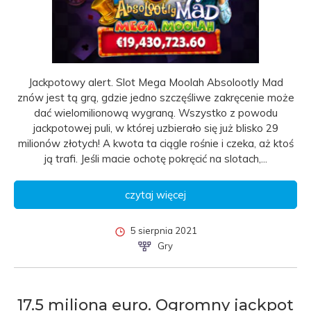
Jackpotowy alert. Slot Mega Moolah Absolootly Mad
znów jest tą grą, gdzie jedno szczęśliwe zakręcenie może
dać wielomilionową wygraną. Wszystko z powodu
jackpotowej puli, w której uzbierało się już blisko 29
milionów złotych! A kwota ta ciągle rośnie i czeka, aż ktoś
ją trafi. Jeśli macie ochotę pokręcić na slotach,...
czytaj więcej
5 sierpnia 2021
Gry
17.5 miliona euro. Ogromny jackpot