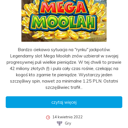
Bardzo ciekawa sytuacja na "rynku" jackpotów.
Legendarny slot Mega Moolah znów uzbierał w swojej
progresywnej puli wielkie pieniądze. W tej chwili to prawie
42 miliony złotych (!) i pula cały czas rośnie, czekając na
kogoś kto zgarnie te pieniądze. Wystarczy jeden
szczęśliwy spin, nawet za minimalne 1.25 PLN. Ostatni
szczęśliwiec trafił...
czytaj więcej
14 kwietnia 2022
Gry