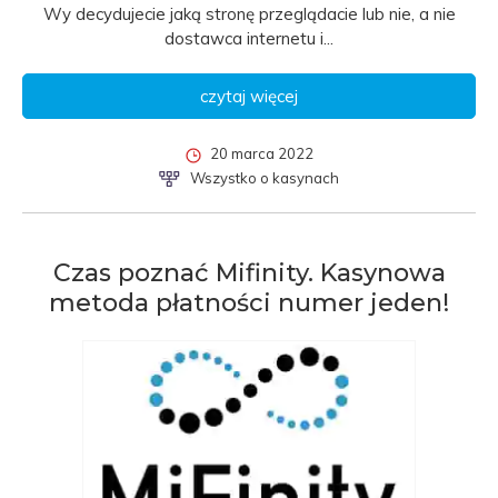
Wy decydujecie jaką stronę przeglądacie lub nie, a nie
dostawca internetu i...
czytaj więcej
20 marca 2022
Wszystko o kasynach
Czas poznać Mifinity. Kasynowa
metoda płatności numer jeden!