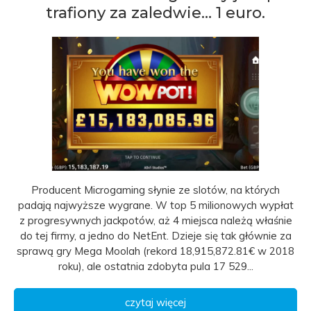
trafiony za zaledwie… 1 euro.
Producent Microgaming słynie ze slotów, na których
padają najwyższe wygrane. W top 5 milionowych wypłat
z progresywnych jackpotów, aż 4 miejsca należą właśnie
do tej firmy, a jedno do NetEnt. Dzieje się tak głównie za
sprawą gry Mega Moolah (rekord 18,915,872.81€ w 2018
roku), ale ostatnia zdobyta pula 17 529...
czytaj więcej