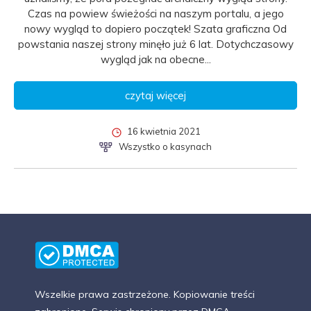
Czas na powiew świeżości na naszym portalu, a jego
nowy wygląd to dopiero początek! Szata graficzna Od
powstania naszej strony minęło już 6 lat. Dotychczasowy
wygląd jak na obecne...
czytaj więcej
16 kwietnia 2021
Wszystko o kasynach
Wszelkie prawa zastrzeżone. Kopiowanie treści